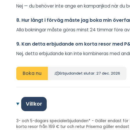
Nej — du behöver inte ange en kampanjkod när du bok
8. Hur långt i förväg måste jag boka min överfa
Alla bokningar måste göras minst 24 timmar före avr
9. Kan detta erbjudande om korta resor med 
Nej, detta erbjudande kan inte kombineras med andra
Boka nu
Erbjudandet slutar: 27 dec. 2026
Villkor
3- och 5-dagars specialerbjudanden* - Gäller endast för 
korta resor från 169 € tur och retur Priserna gäller end