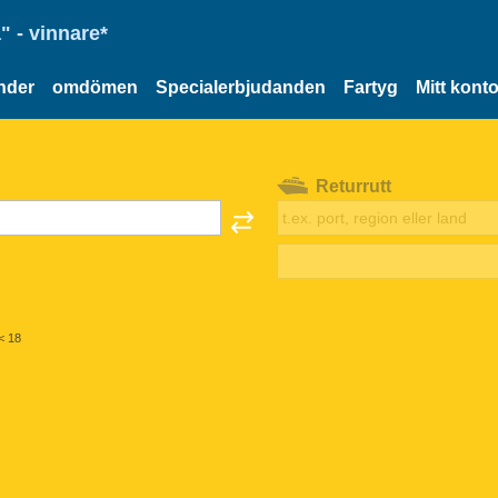
" - vinnare*
nder
omdömen
Specialerbjudanden
Fartyg
Mitt kont
Returrutt
< 18