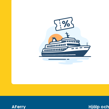
AFerry
Hjälp oc