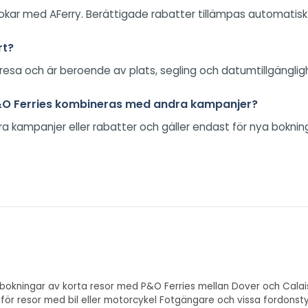
ar med AFerry. Berättigade rabatter tillämpas automatiskt, s
rt?
esa och är beroende av plats, segling och datumtillgänglig
P&O Ferries kombineras med andra kampanjer?
 kampanjer eller rabatter och gäller endast för nya boknin
bokningar av korta resor med P&O Ferries mellan Dover och Calais
ast för resor med bil eller motorcykel Fotgängare och vissa fordo