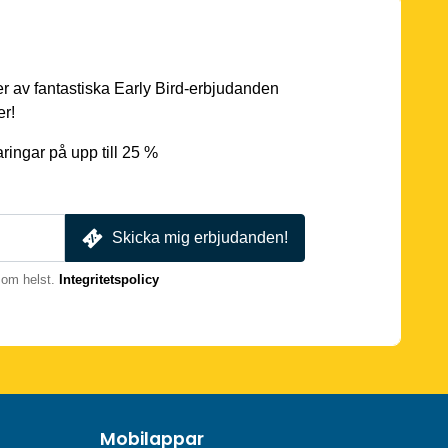
er av fantastiska Early Bird-erbjudanden
er!
ingar på upp till 25 %
Skicka mig erbjudanden!
som helst.
Integritetspolicy
Mobilappar