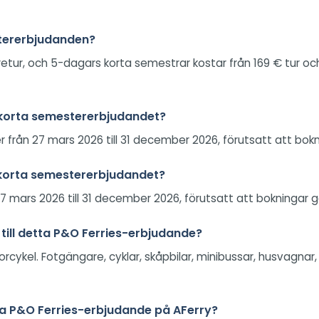
estererbjudanden?
tur, och 5-dagars korta semestrar kostar från 169 € tur och re
s korta semestererbjudandet?
r från 27 mars 2026 till 31 december 2026, förutsatt att bo
s korta semestererbjudandet?
7 mars 2026 till 31 december 2026, förutsatt att bokningar
 till detta P&O Ferries-erbjudande?
orcykel. Fotgängare, cyklar, skåpbilar, minibussar, husvagnar
ta P&O Ferries-erbjudande på AFerry?