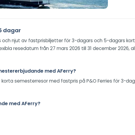
 5 dagar
ies och njut av fastprisbiljetter för 3-dagars och 5-dagars 
 flexibla resedatum från 27 mars 2026 till 31 december 2026, 
emestererbjudande med AFerry?
 för korta semesterresor med fastpris på P&O Ferries för 3-d
dande med AFerry?