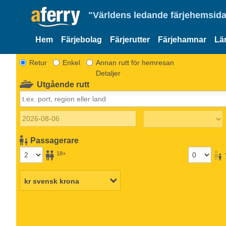
"Världens ledande färjehemsida
Hem
Färjebolag
Färjerutter
Färjehamnar
Lä
Retur
Enkel
Annan rutt för hemresan
Detaljer
Utgående rutt
Passagerare
18+