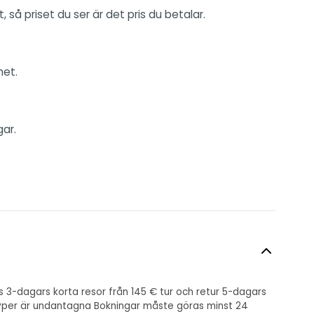
å priset du ser är det pris du betalar.
het.
gar.
 3-dagars korta resor från 145 € tur och retur 5-dagars
nstyper är undantagna Bokningar måste göras minst 24