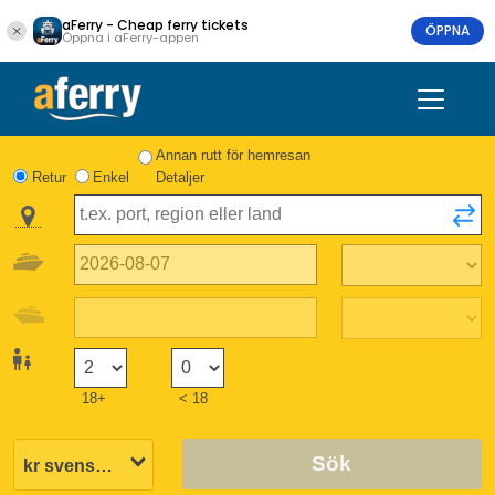
aFerry - Cheap ferry tickets
ÖPPNA
Öppna i aFerry-appen
Annan rutt för hemresan
Retur
Enkel
Detaljer
18+
< 18
Sök