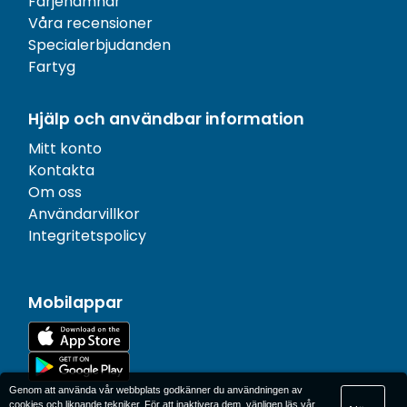
Färjehamnar
Våra recensioner
Specialerbjudanden
Fartyg
Hjälp och användbar information
Mitt konto
Kontakta
Om oss
Användarvillkor
Integritetspolicy
Mobilappar
Genom att använda vår webbplats godkänner du användningen av
cookies och liknande tekniker. För att inaktivera dem, vänligen läs vår