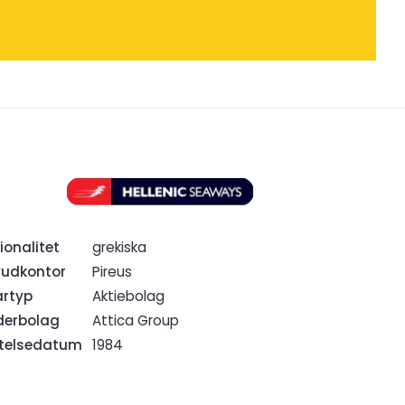
ionalitet
grekiska
udkontor
Pireus
rtyp
Aktiebolag
erbolag
Attica Group
ftelsedatum
1984