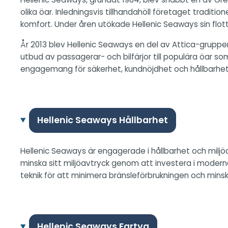
olika öar. Inledningsvis tillhandahöll företaget tradit
komfort. Under åren utökade Hellenic Seaways sin flot
År 2013 blev Hellenic Seaways en del av Attica-gruppen
utbud av passagerar- och bilfärjor till populära öar som
engagemang för säkerhet, kundnöjdhet och hållbarhet oc
Hellenic Seaways Hållbarhet
Hellenic Seaways är engagerade i hållbarhet och miljö
minska sitt miljöavtryck genom att investera i modern
teknik för att minimera bränsleförbrukningen och minska
Hellenic Seaways Fartyg