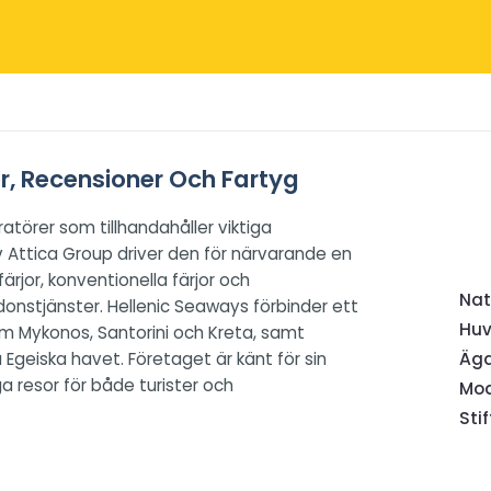
r, Recensioner Och Fartyg
törer som tillhandahåller viktiga
v Attica Group driver den för närvarande en
rjor, konventionella färjor och
Nat
nstjänster. Hellenic Seaways förbinder ett
Huv
om Mykonos, Santorini och Kreta, samt
Egeiska havet. Företaget är känt för sin
Äga
iga resor för både turister och
Mod
Sti