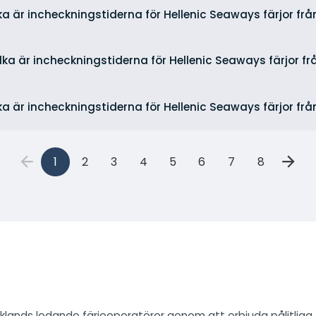
ka är incheckningstiderna för Hellenic Seaways färjor frå
ilka är incheckningstiderna för Hellenic Seaways färjor fr
ka är incheckningstiderna för Hellenic Seaways färjor fr
1
2
3
4
5
6
7
8
klands ledande färjeoperatörer genom att erbjuda pålitliga