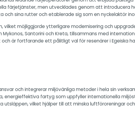
ionella färjetjänster, men utvecklades genom att introducera h
ta och sina rutter och etablerade sig som en nyckelaktör in
, vilket möjliggjorde ytterligare modernisering och uppgrader
 Mykonos, Santorini och Kreta, tillsammans med internationella 
h är fortfarande ett pålitligt val för resenärer i Egeiska h
ansvar och integrerar miljövänliga metoder i hela sin verks
a, energieffektiva fartyg som uppfyller internationella mil
 utsläppen, vilket hjälper till att minska luftföroreningar o