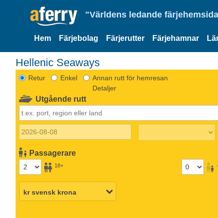
"Världens ledande färjehemsida
Hem
Färjebolag
Färjerutter
Färjehamnar
Lä
Hellenic Seaways
Retur
Enkel
Annan rutt för hemresan
Detaljer
Utgående rutt
Passagerare
18+