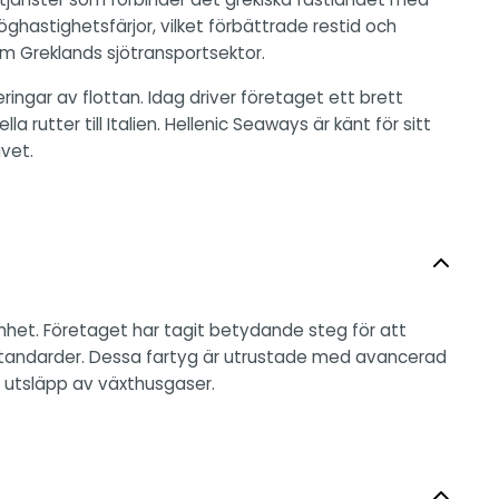
öghastighetsfärjor, vilket förbättrade restid och
om Greklands sjötransportsektor.
ingar av flottan. Idag driver företaget ett brett
rutter till Italien. Hellenic Seaways är känt för sitt
avet.
amhet. Företaget har tagit betydande steg för att
jöstandarder. Dessa fartyg är utrustade med avancerad
ch utsläpp av växthusgaser.