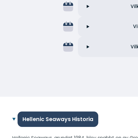
Vil
V
Vil
Hellenic Seaways Historia
Hellenic Seaways, grundat 1984, blev snabbt en av Gre