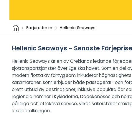
Hem
Färjerederier
Hellenic Seaways
Hellenic Seaways - Senaste Färjeprise
Hellenic Seaways är en av Greklands ledande färjeopera
sjötransporttjänster över Egeiska havet. Som en del a
modern flotta av fartyg som inkluderar höghastighetsfä
katamaraner, som erbjuder både passagerar- och fordo
brett utbud av destinationer, inklusive populära öar s
regionala hamnar i Kykladerna, Dodekanesos och norra 
pålitliga och effektiva service, vilket säkerställer smid
lokalbefolkningen.