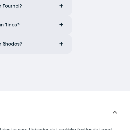
n Fournoi?
ån Tinos?
ån Rhodos?
 tjänster som förbinder det grekiska fastlandet med