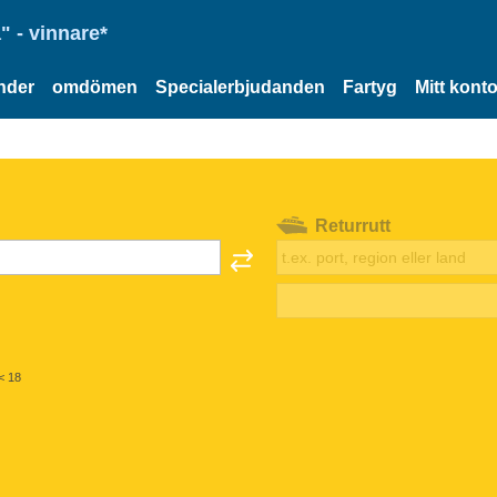
" - vinnare*
nder
omdömen
Specialerbjudanden
Fartyg
Mitt kont
Returrutt
< 18