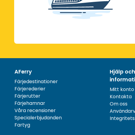
AFerry
Hjälp oc
informat
Färjedestinationer
Färjerederier
Mitt konto
Färjerutter
Kontakta
Färjehamnar
Om oss
Våra recensioner
Användarvi
Specialerbjudanden
Integritet
Fartyg