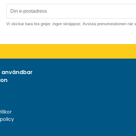
Vi skickar bara bra grejer, ingen skräppost. Avsluta prenumerationen när 
h användbar
ion
llkor
spolicy