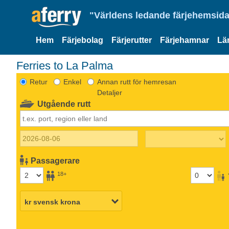
"Världens ledande färjehemsida
Hem
Färjebolag
Färjerutter
Färjehamnar
Lä
Ferries to La Palma
Retur
Enkel
Annan rutt för hemresan
Detaljer
Utgående rutt
Passagerare
18+