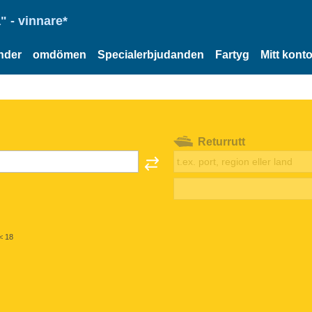
" - vinnare*
nder
omdömen
Specialerbjudanden
Fartyg
Mitt kont
Returrutt
< 18