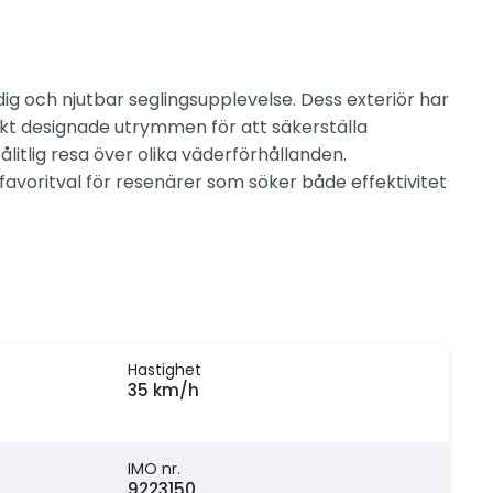
ig och njutbar seglingsupplevelse. Dess exteriör har
nkt designade utrymmen för att säkerställa
itlig resa över olika väderförhållanden.
avoritval för resenärer som söker både effektivitet
Hastighet
35 km/h
IMO nr.
9223150