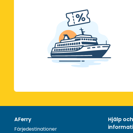
AFerry
Hjälp oc
informat
Färjedestinationer