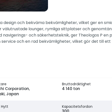
a design och bekväma bekvämligheter, vilket ger en smid
er välutrustade lounger, rymliga sittplatser och genomtä
avigerings- och säkerhetsteknik, ger Theologos P en pål
ce och en rad bekvämligheter, vilket gör det till ett f
tare
Bruttodräktighet
i Corporation,
4 140 ton
ki, Japan
 Hytt
Kapacitetsfordon
300