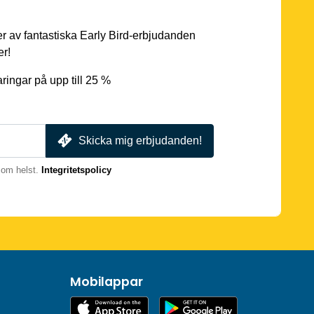
er av fantastiska Early Bird-erbjudanden
er!
ingar på upp till 25 %
Skicka mig erbjudanden!
som helst.
Integritetspolicy
Mobilappar