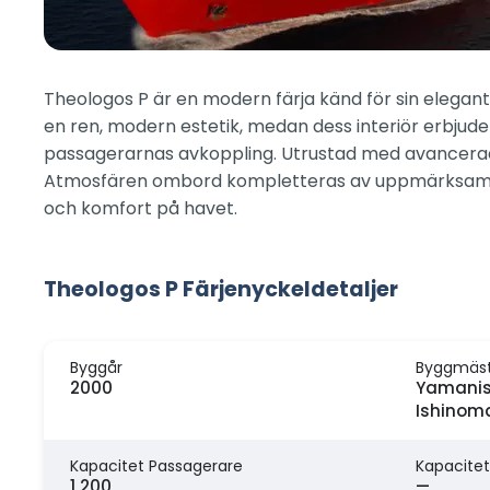
Theologos P är en modern färja känd för sin elegant
en ren, modern estetik, medan dess interiör erbjud
passagerarnas avkoppling. Utrustad med avancerad n
Atmosfären ombord kompletteras av uppmärksam servi
och komfort på havet.
Theologos P Färjenyckeldetaljer
Byggår
Byggmäs
2000
Yamanish
Ishinoma
Kapacitet Passagerare
Kapacitet
1 200
—