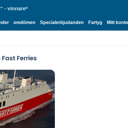
" - vinnare*
nder
omdömen
Specialerbjudanden
Fartyg
Mitt kont
 Fast Ferries