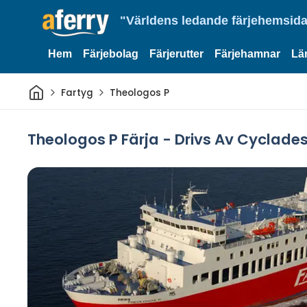
"Världens ledande färjehemsida
Hem
Färjebolag
Färjerutter
Färjehamnar
Lä
Hem
Fartyg
Theologos P
Theologos P Färja - Drivs Av Cyclades