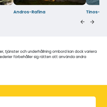
Andros-Rafina
Tinos-My
ter, tjänster och underhållning ombord kan dock variera
ederier förbehåller sig rätten att använda andra