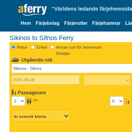
"Världens ledande färjehemsida
Hem
Färjebolag
Färjerutter
Färjehamnar
Lä
Sikinos to Sifnos Ferry
Retur
Enkel
Annan rutt för hemresan
Detaljer
Utgående rutt
Passagerare
18+