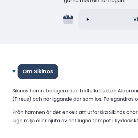
gärna med din förfrågan.
V
Om Sikinos
Sikinos hamn, belägen i den fridfulla bukten Alopron
(Pireus) och närliggande öar som Ios, Folegandros o
Från hamnen är det enkelt att utforska Sikinos cha
lugn miljö eller njuta av det lugna tempot i kykladis