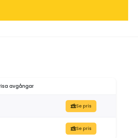
isa avgångar
Se pris
Se pris