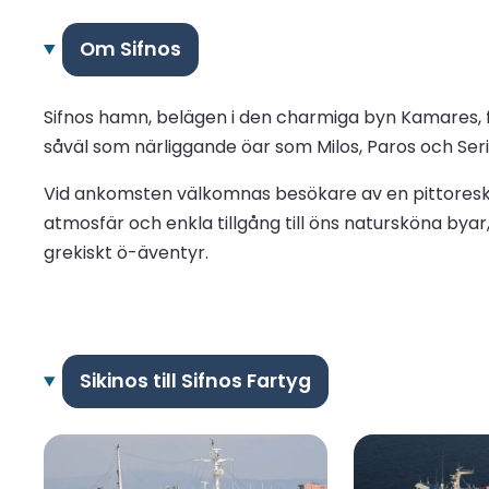
Om Sifnos
Sifnos hamn, belägen i den charmiga byn Kamares, fu
såväl som närliggande öar som Milos, Paros och Serif
Vid ankomsten välkomnas besökare av en pittoresk v
atmosfär och enkla tillgång till öns natursköna bya
grekiskt ö-äventyr.
Sikinos till Sifnos Fartyg