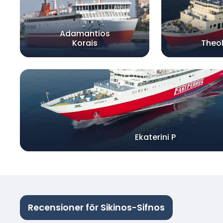
Adamantios
Korais
Theo
Ekaterini P
Recensioner för Sikinos-Sifnos