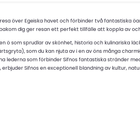
dig resa över Egeiska havet och förbinder två fantastiska 
bakom dig ger resan ett perfekt tillfälle att koppla av o
n ö som sprudlar av skönhet, historia och kulinariska läck
(kikärtsgryta), som du kan njuta av i en av öns många ch
öna lederna som förbinder Sifnos fantastiska stränder me
e, erbjuder Sifnos en exceptionell blandning av kultur, n