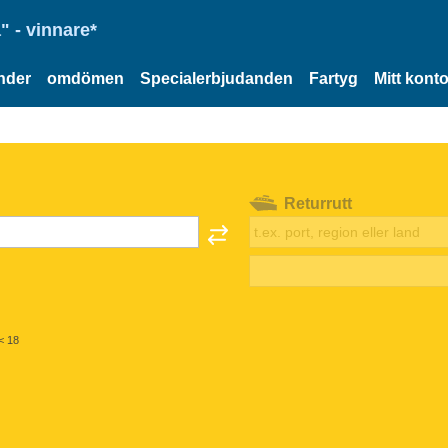
" - vinnare*
nder
omdömen
Specialerbjudanden
Fartyg
Mitt kont
Returrutt
< 18