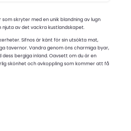
öar som skryter med en unik blandning av lugn
ch njuta av det vackra kustlandskapet.
erheter. Sifnos är känt för sin utsökta mat,
armiga tavernor. Vandra genom öns charmiga byar,
d dess bergiga inland. Oavsett om du är en
aturlig skönhet och avkoppling som kommer att få