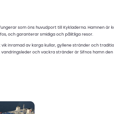
ngerar som öns huvudport till Kykladerna. Hamnen är känd 
os, och garanterar smidiga och pålitliga resor.
ik inramad av karga kullar, gyllene stränder och tradit
r, vandringsleder och vackra stränder är Sifnos hamn den