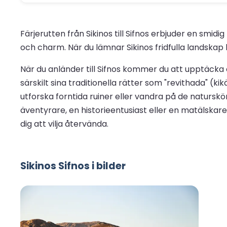
Färjerutten från Sikinos till Sifnos erbjuder en smi
och charm. När du lämnar Sikinos fridfulla landskap 
När du anländer till Sifnos kommer du att upptäcka e
särskilt sina traditionella rätter som "revithada" 
utforska forntida ruiner eller vandra på de natursk
äventyrare, en historieentusiast eller en matälskar
dig att vilja återvända.
Sikinos Sifnos i bilder