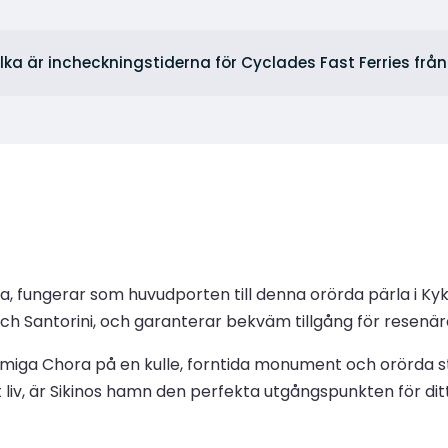
ilka är incheckningstiderna för Cyclades Fast Ferries från
ia, fungerar som huvudporten till denna orörda pärla i Ky
ch Santorini, och garanterar bekväm tillgång för resenär
rmiga Chora på en kulle, forntida monument och orörda st
kt liv, är Sikinos hamn den perfekta utgångspunkten för dit