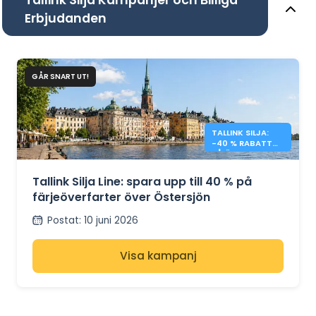
Erbjudanden
GÅR SNART UT!
TALLINK SILJA:
-40 % RABATT
PÅ ÖVERFARTER
ÖVER
ÖSTERSJÖN
Tallink Silja Line: spara upp till 40 % på
färjeöverfarter över Östersjön
Postat
:
10 juni 2026
Visa kampanj