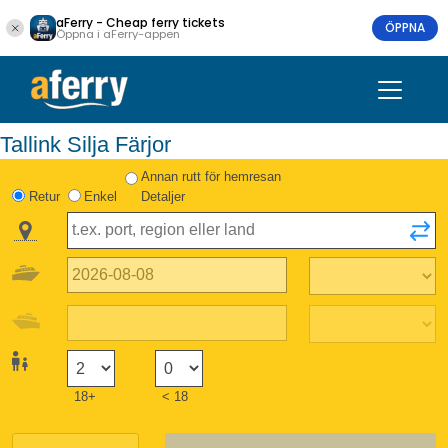
aFerry - Cheap ferry tickets
ÖPPNA
Öppna i aFerry-appen
Tallink Silja Färjor
Annan rutt för hemresan
Retur
Enkel
Detaljer
18+
< 18