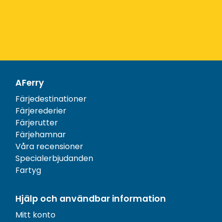
AFerry
Färjedestinationer
Färjerederier
Färjerutter
Färjehamnar
Våra recensioner
Specialerbjudanden
Fartyg
Hjälp och användbar information
Mitt konto