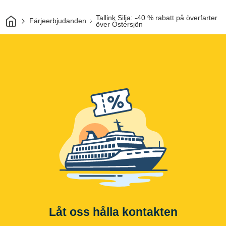
Hem
Tallink Silja: -40 % rabatt på överfarter
Färjeerbjudanden
över Östersjön
Låt oss hålla kontakten