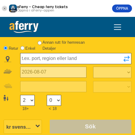
aFerry - Cheap ferry tickets
ÖPPNA
Öppna i aFerry-appen
Annan rutt för hemresan
Retur
Enkel
Detaljer
18+
< 18
Sök