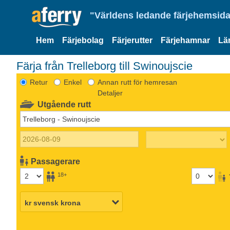
"Världens ledande färjehemsida
Hem
Färjebolag
Färjerutter
Färjehamnar
Lä
Färja från Trelleborg till Swinoujscie
Retur
Enkel
Annan rutt för hemresan
Detaljer
Utgående rutt
Passagerare
18+