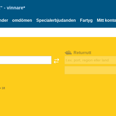
" - vinnare*
nder
omdömen
Specialerbjudanden
Fartyg
Mitt kont
Returrutt
< 18