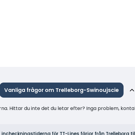
Vanliga frågor om Trelleborg-Swinoujscie
na. Hittar du inte det du letar efter? Inga problem, konta
r incheckningstiderna för TT-Lines färjor från Trelleborg ti