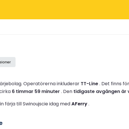
sioner
 färjebolag.
Operatörerna inkluderar
TT-Line
.
Det finns f
 cirka
6 timmar 59 minuter
.
Den
tidigaste avgången är 
n färja till Swinoujscie idag med
AFerry
.
e