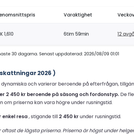
enomsnittspris
Varaktighet
Veckov
K 1,610
6tim 59min
12 avg
naste 30 dagarna. Senast uppdaterad: 2026/08/09 01:01
pskattningar 2026 )
är dynamiska och varierar beroende på efterfrågan, tillgän
l över 2 450 kr beroende på säsong och fordonstyp.
De fle
n om priserna kan vara högre under rusningstid.
kr enkel resa
, stigande till
2 450 kr
under rusningstid.
r oftast de lägsta priserna. Priserna är högst under helg