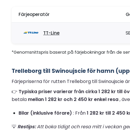
Färjeoperatör
G
TT-Line
SE
*Genomsnittspris baserat på färjebokningar från de se
Trelleborg till Swinoujscie för hamn (up
Färjepriserna för rutten Trelleborg till Swinoujscie 
👉
Typiska priser varierar från cirka 1 282 kr til
betala
mellan 1 282 kr och 2 450 kr enkel resa
, äve
Bilar (inklusive förare)
: Från
1 282 kr till 2 450 
💡
Restips:
Att boka tidigt och resa mitt i veckan ge