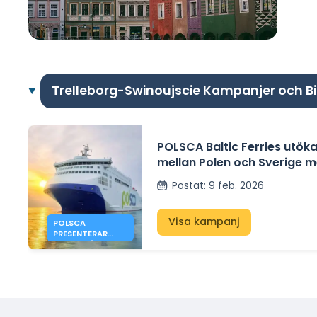
Trelleborg-Swinoujscie Kampanjer och Bi
POLSCA Baltic Ferries utöka
mellan Polen och Sverige m
för Gdańsk – Karlshamn
Postat
:
9 feb. 2026
Visa kampanj
POLSCA
PRESENTERAR
PLANER FÖR
RUTTEN GDAŃSK
– KARLSHAMN