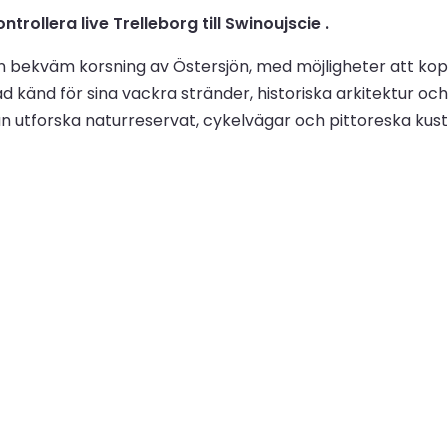
trollera live Trelleborg till Swinoujscie .
 en bekväm korsning av Östersjön, med möjligheter att kop
 stad känd för sina vackra stränder, historiska arkitektu
n utforska naturreservat, cykelvägar och pittoreska kustby