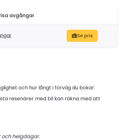
isa avgångar
ångar
Se pris
glighet och hur långt i förväg du bokar.
sta resenärer med bil kan räkna med att
er och helgdagar.