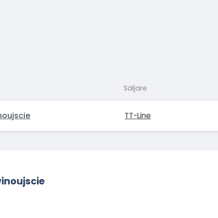
Säljare
noujscie
TT-Line
winoujscie