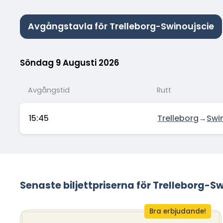
Avgångstavla för Trelleborg-Swinoujscie
Söndag 9 Augusti 2026
Avgångstid
Rutt
15:45
Trelleborg
→
Swi
Senaste biljettpriserna för Trelleborg-S
Bra erbjudande!