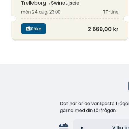
Trelleborg
→
Swinoujscie
mån 24 aug. 23:00
TT-Line
2 669,00 kr
Söka
Det här är de vanligaste frågor
gärna med din förfrågan.
Vilka ä