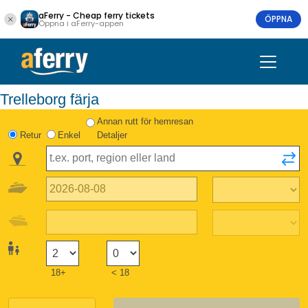
aFerry - Cheap ferry tickets
ÖPPNA
Öppna i aFerry-appen
Trelleborg färja
Annan rutt för hemresan
Retur
Enkel
Detaljer
18+
< 18