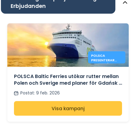
Erbjudanden
POLSCA
PRESENTERAR
PLANER FÖR
RUTTEN GDAŃSK
– KARLSHAMN
POLSCA Baltic Ferries utökar rutter mellan
Polen och Sverige med planer för Gdańsk –
Karlshamn
Postat
:
9 feb. 2026
Visa kampanj