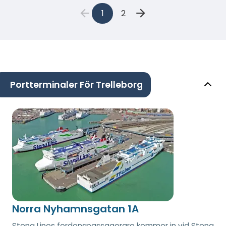
1
2
Portterminaler För Trelleborg
Norra Nyhamnsgatan 1A
Stena Lines fordonspassagerare kommer in vid Stena