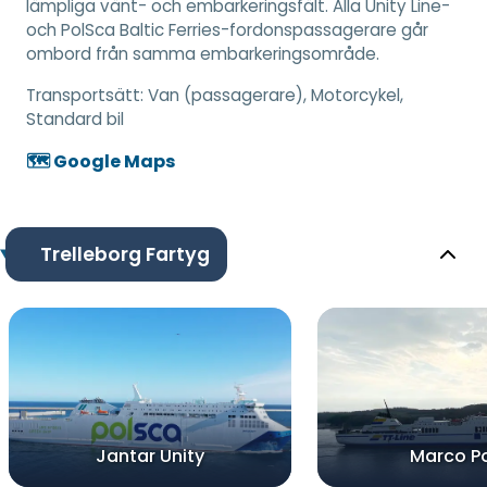
lämpliga vänt- och embarkeringsfält. Alla Unity Line-
och PolSca Baltic Ferries-fordonspassagerare går
ombord från samma embarkeringsområde.
Transportsätt:
Van (passagerare), Motorcykel,
Standard bil
🗺️ Google Maps
Trelleborg Fartyg
Jantar Unity
Marco P