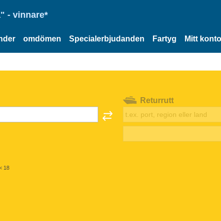
" - vinnare*
nder
omdömen
Specialerbjudanden
Fartyg
Mitt kont
Returrutt
< 18