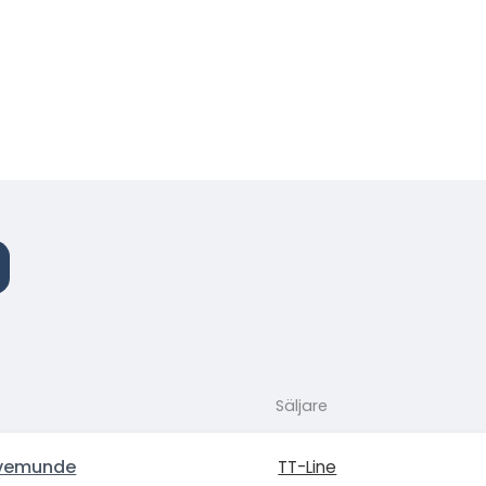
Säljare
vemunde
TT-Line