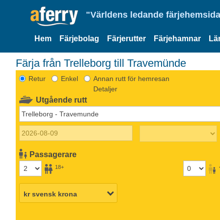
"Världens ledande färjehemsida
Hem
Färjebolag
Färjerutter
Färjehamnar
Lä
Färja från Trelleborg till Travemünde
Retur
Enkel
Annan rutt för hemresan
Detaljer
Utgående rutt
Passagerare
18+