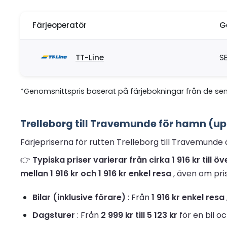
Färjeoperatör
G
TT-Line
S
*Genomsnittspris baserat på färjebokningar från de se
Trelleborg till Travemunde för hamn (u
Färjepriserna för rutten Trelleborg till Travemunde 
👉
Typiska priser varierar från cirka 1 916 kr till
mellan 1 916 kr och 1 916 kr enkel resa
, även om pri
Bilar (inklusive förare)
: Från
1 916 kr enkel resa
Dagsturer
: Från
2 999 kr till 5 123 kr
för en bil o