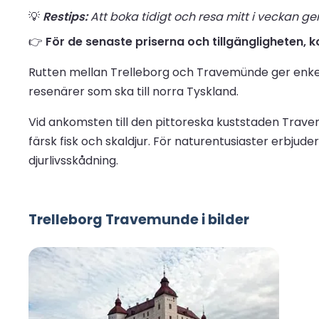
💡
Restips:
Att boka tidigt och resa mitt i veckan ge
👉
För de senaste priserna och tillgängligheten, ko
Rutten mellan Trelleborg och Travemünde ger enkel 
resenärer som ska till norra Tyskland.
Vid ankomsten till den pittoreska kuststaden Trav
färsk fisk och skaldjur. För naturentusiaster erbj
djurlivsskådning.
Trelleborg Travemunde i bilder