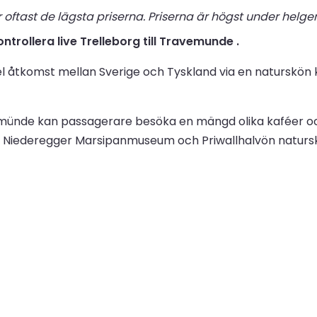
r oftast de lägsta priserna. Priserna är högst under helg
ntrollera live Trelleborg till Travemunde .
åtkomst mellan Sverige och Tyskland via en naturskön kor
emünde kan passagerare besöka en mängd olika kaféer oc
uder Niederegger Marsipanmuseum och Priwallhalvön naturs