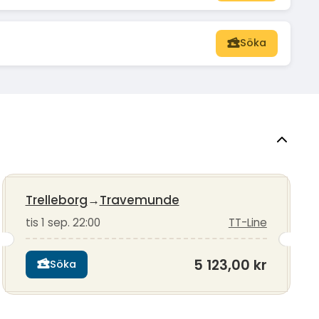
Söka
Trelleborg
→
Travemunde
tis 1 sep. 22:00
TT-Line
5 123,00 kr
Söka