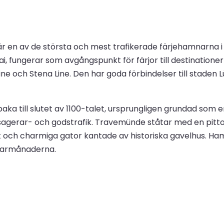
 en av de största och mest trafikerade färjehamnarna i Ö
, fungerar som avgångspunkt för färjor till destinatione
ine och Stena Line. Den har goda förbindelser till staden 
aka till slutet av 1100-talet, ursprungligen grundad som e
passagerar- och godstrafik. Travemünde ståtar med en p
 och charmiga gator kantade av historiska gavelhus. Ham
mmarmånaderna.