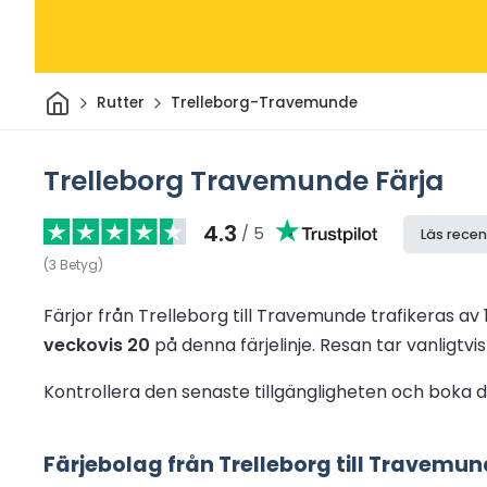
Hem
Rutter
Trelleborg-Travemunde
Trelleborg Travemunde Färja
4.3
/ 5
Läs recen
(
3
Betyg
)
Färjor från Trelleborg till Travemunde trafikeras av 
veckovis 20
på denna färjelinje.
Resan tar vanligtvis
Kontrollera den senaste tillgängligheten och boka d
Färjebolag från Trelleborg till Travemu