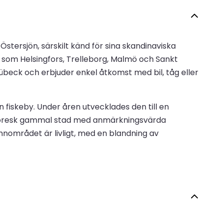
stersjön, särskilt känd för sina skandinaviska
r som Helsingfors, Trelleborg, Malmö och Sankt
Lübeck och erbjuder enkel åtkomst med bil, tåg eller
n fiskeby. Under åren utvecklades den till en
ittoresk gammal stad med anmärkningsvärda
nområdet är livligt, med en blandning av