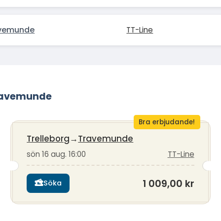
vemunde
TT-Line
-Travemunde
Bra erbjudande!
Trelleborg
→
Travemunde
sön 16 aug. 16:00
TT-Line
1 009,00 kr
Söka