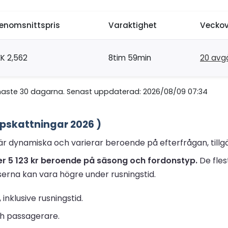
enomsnittspris
Varaktighet
Veckov
EK 2,562
8tim 59min
20 avg
naste 30 dagarna. Senast uppdaterad: 2026/08/09 07:34
ppskattningar 2026 )
är dynamiska och varierar beroende på efterfrågan, tillgä
 över 5 123 kr beroende på säsong och fordonstyp.
De fles
serna kan vara högre under rusningstid.
, inklusive rusningstid.
ch passagerare.