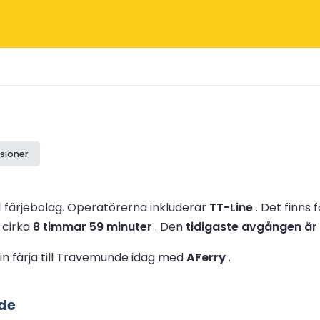
sioner
1 färjebolag.
Operatörerna inkluderar
TT-Line
.
Det finns 
 cirka
8 timmar 59 minuter
.
Den
tidigaste avgången är 
in färja till Travemunde idag med
AFerry
.
nde