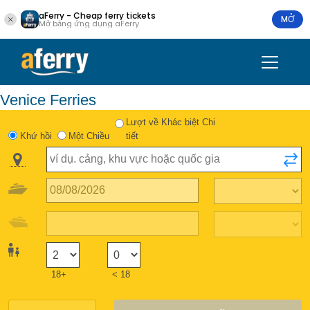
aFerry - Cheap ferry tickets
MỞ
Mở bằng ứng dụng aFerry
Venice Ferries
Lượt về Khác biệt Chi
Khứ hồi
Một Chiều
tiết
18+
< 18