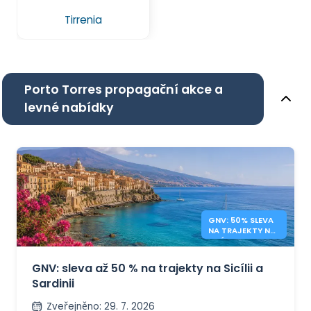
Tirrenia
Porto Torres propagační akce a
levné nabídky
GNV: 50% SLEVA
NA TRAJEKTY NA
SICÍLII A SARDINII
GNV: sleva až 50 % na trajekty na Sicílii a
Sardinii
Zveřejněno
:
29. 7. 2026