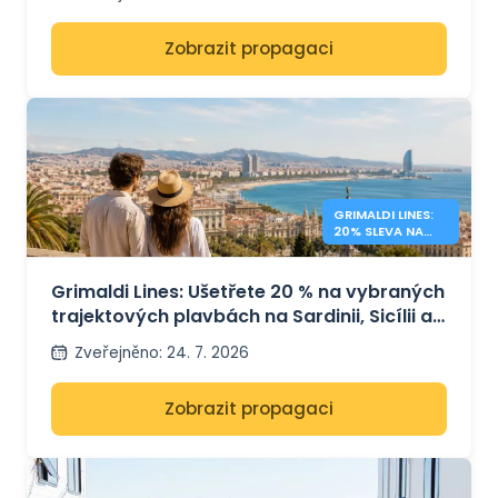
Zobrazit propagaci
GRIMALDI LINES:
20% SLEVA NA
TRAJEKTY ZE
STŘEDOMOŘÍ
Grimaldi Lines: Ušetřete 20 % na vybraných
trajektových plavbách na Sardinii, Sicílii a
do Španělska
Zveřejněno
:
24. 7. 2026
Zobrazit propagaci