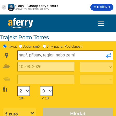
aFerry - Cheap ferry tickets
OTEVŘENO
Otevřít v aplikaci aFerry
Trajekt Porto Torres
návrat
Jeden směr
Jiný návrat Podrobnosti
18+
< 18
Hledat