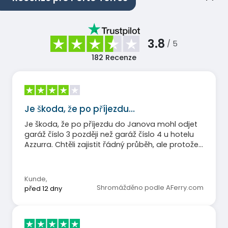
3.8
/ 5
182
Recenze
Je škoda, že po příjezdu…
Je škoda, že po příjezdu do Janova mohl odjet
garáž číslo 3 později než garáž číslo 4 u hotelu
Azzurra. Chtěli zajistit řádný průběh, ale protože
rampa do garáže číslo 4 byla také stažena,
všechna auta odjela najednou, což vedlo k
chaosu a donutilo ty, kteří se řídili pokyny, čekat
Kunde
,
déle. To bylo obzvláště frustrující pro rekreanty,
Shromážděno podle AFerry.com
před 12 dny
kteří měli před sebou cestu dlouhou přes 1000
km.