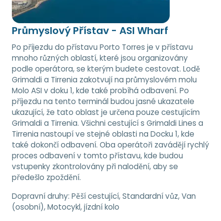
Průmyslový Přístav - ASI Wharf
Po příjezdu do přístavu Porto Torres je v přístavu
mnoho různých oblastí, které jsou organizovány
podle operátora, se kterým budete cestovat. Lodě
Grimaldi a Tirrenia zakotvují na průmyslovém molu
Molo ASI v doku 1, kde také probíhá odbavení. Po
příjezdu na tento terminál budou jasné ukazatele
ukazující, že tato oblast je určena pouze cestujícím
Grimaldi a Tirrenia. Všichni cestující s Grimaldi Lines a
Tirrenia nastoupí ve stejné oblasti na Docku 1, kde
také dokončí odbavení. Oba operátoři zavádějí rychlý
proces odbavení v tomto přístavu, kde budou
vstupenky zkontrolovány při nalodění, aby se
předešlo zpoždění.
Dopravní druhy:
Pěší cestující, Standardní vůz, Van
(osobní), Motocykl, jízdní kolo