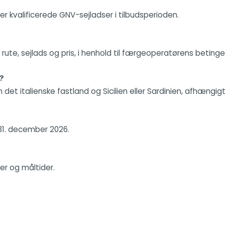
kvalificerede GNV-sejladser i tilbudsperioden.
ute, sejlads og pris, i henhold til færgeoperatørens betingel
?
et italienske fastland og Sicilien eller Sardinien, afhængig
l 31. december 2026.
ter og måltider.