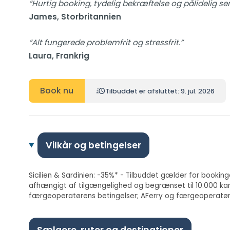
“Hurtig booking, tydelig bekræftelse og pålidelig ser
James, Storbritannien
“Alt fungerede problemfrit og stressfrit.”
Laura, Frankrig
Book nu
Tilbuddet er afsluttet: 9. jul. 2026
Vilkår og betingelser
Sicilien & Sardinien: -35%* - Tilbuddet gælder for bookinger
afhængigt af tilgængelighed og begrænset til 10.000 kamp
færgeoperatørens betingelser; AFerry og færgeoperatøren
Sælgere, ruter og destinationer