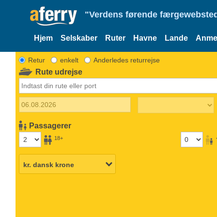
"Verdens førende færgewebsted
Hjem
Selskaber
Ruter
Havne
Lande
Anmel
Retur
enkelt
Anderledes returrejse
Rute udrejse
Passagerer
18+