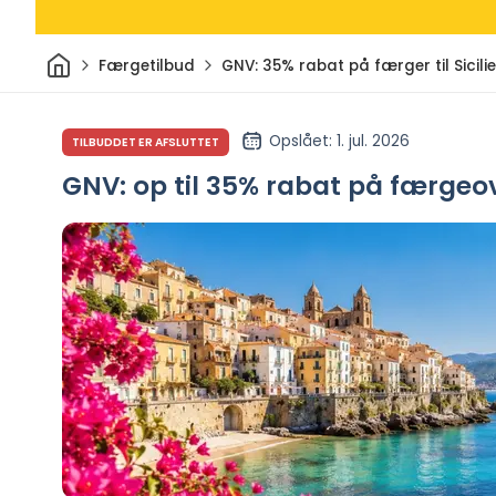
Hjem
Færgetilbud
GNV: 35% rabat på færger til Sicili
Opslået
: 1. jul. 2026
TILBUDDET ER AFSLUTTET
GNV: op til 35% rabat på færgeove