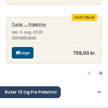
Godt tilbud!
Tunis
→
Palermo
søn. 9. aug., 03.30
Grimaldi Lines
759,00 kr.
Søge
Ruter Til Og Fra Palermo