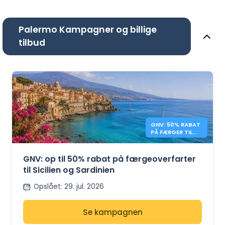
Palermo Kampagner og billige
tilbud
GNV: 50% RABAT
PÅ FÆRGER TIL
SICILIEN OG
SARDINIEN
GNV: op til 50% rabat på færgeoverfarter
til Sicilien og Sardinien
Opslået
:
29. jul. 2026
Se kampagnen