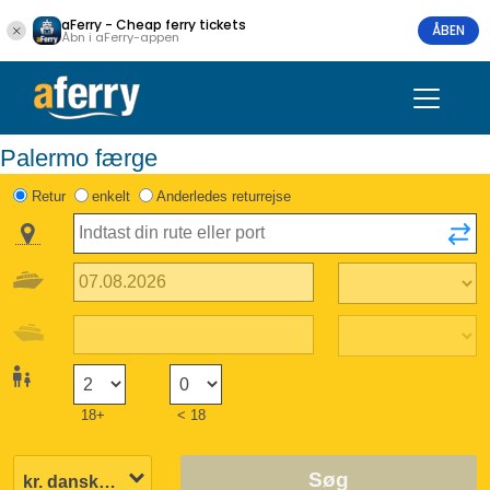
aFerry - Cheap ferry tickets
ÅBEN
Åbn i aFerry-appen
Palermo færge
Retur
enkelt
Anderledes returrejse
18+
< 18
Søg