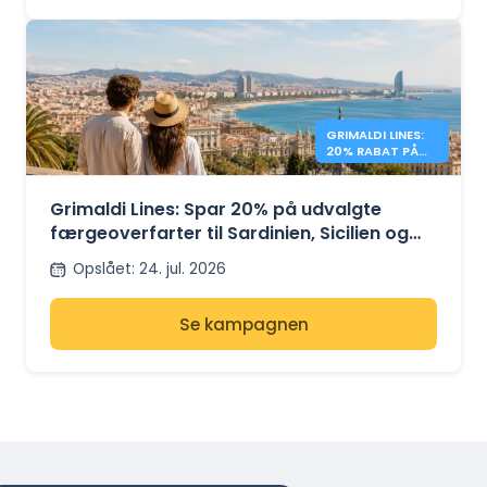
GRIMALDI LINES:
20% RABAT PÅ
MIDDELHAVSFÆR
GER
Grimaldi Lines: Spar 20% på udvalgte
færgeoverfarter til Sardinien, Sicilien og
Spanien
Opslået
:
24. jul. 2026
Se kampagnen