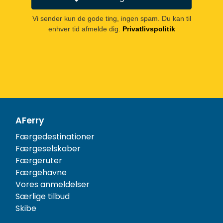
Vi sender kun de gode ting, ingen spam. Du kan til
enhver tid afmelde dig.
Privatlivspolitik
AFerry
Færgedestinationer
Færgeselskaber
Færgeruter
Færgehavne
Vores anmeldelser
Særlige tilbud
Skibe