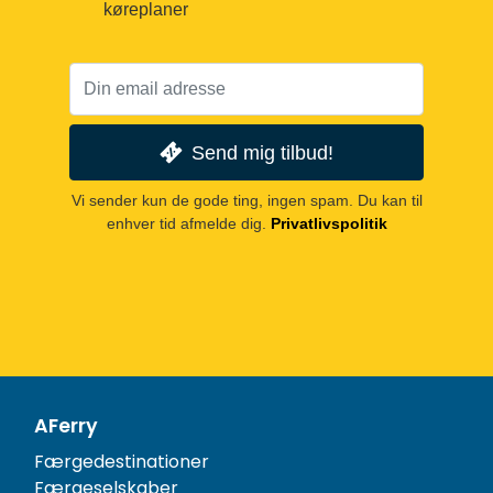
køreplaner
Send mig tilbud!
Vi sender kun de gode ting, ingen spam. Du kan til
enhver tid afmelde dig.
Privatlivspolitik
AFerry
Færgedestinationer
Færgeselskaber