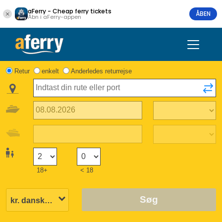
aFerry - Cheap ferry tickets
ÅBEN
Åbn i aFerry-appen
Retur
enkelt
Anderledes returrejse
18+
< 18
Søg