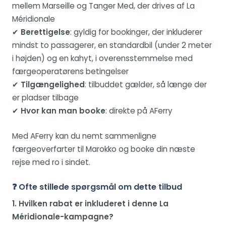
mellem Marseille og Tanger Med, der drives af La
Méridionale
✔
Berettigelse
: gyldig for bookinger, der inkluderer
mindst to passagerer, en standardbil (under 2 meter
i højden) og en kahyt, i overensstemmelse med
færgeoperatørens betingelser
✔
Tilgængelighed
: tilbuddet gælder, så længe der
er pladser tilbage
✔
Hvor kan man booke
: direkte på AFerry
Med AFerry kan du nemt sammenligne
færgeoverfarter til Marokko og booke din næste
rejse med ro i sindet.
❓ Ofte stillede spørgsmål om dette tilbud
1. Hvilken rabat er inkluderet i denne La
Méridionale-kampagne?