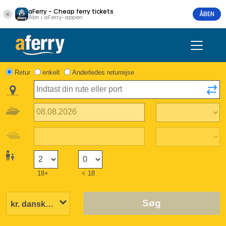
aFerry - Cheap ferry tickets
ÅBEN
Åbn i aFerry-appen
Retur
enkelt
Anderledes returrejse
18+
< 18
Søg