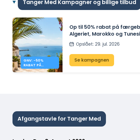
Tanger Med Kampagner og billige tilbud
Op til 50% rabat på færgebil
Algeriet, Marokko og Tune
GNV
Opslået
:
29. jul. 2026
Se kampagnen
GNV: -50%
RABAT PÅ
FÆRGER TIL
ALGERIET,
MAROKKO OG
TUNESIEN
Afgangstavle for Tanger Med