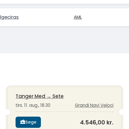
lgeciras
AML
Tanger Med
→
Sete
tirs. 11. aug., 18.30
Grandi Navi Veloci
4.546,00 kr.
Søge