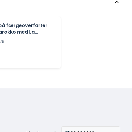
 på færgeoverfarter
 Marokko med La
026