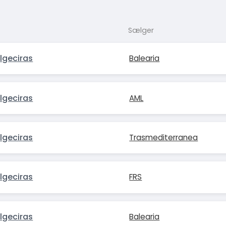
Sælger
lgeciras
Balearia
lgeciras
AML
lgeciras
Trasmediterranea
lgeciras
FRS
lgeciras
Balearia