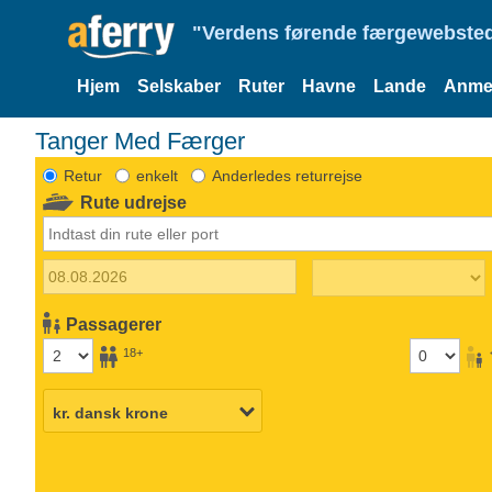
"Verdens førende færgewebsted
Hjem
Selskaber
Ruter
Havne
Lande
Anmel
Tanger Med Færger
Retur
enkelt
Anderledes returrejse
Rute udrejse
Passagerer
18+