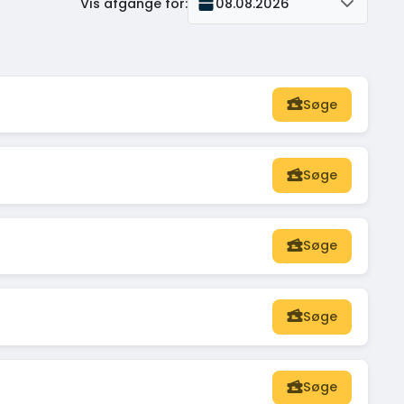
Vis afgange for
:
08.08.2026
Søge
Søge
Søge
Søge
Søge