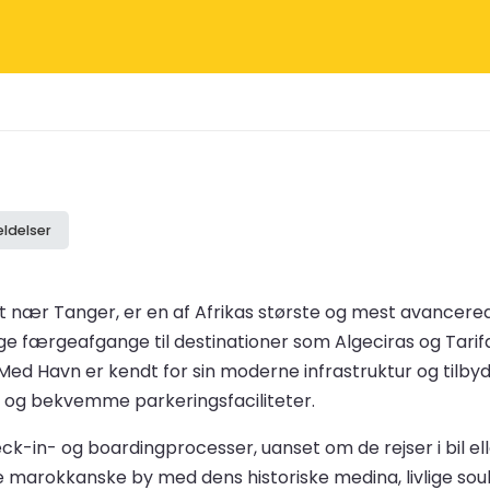
ldelser
nær Tanger, er en af Afrikas største og mest avancered
e færgeafgange til destinationer som Algeciras og Tarifa 
 Med Havn er kendt for sin moderne infrastruktur og tilb
r og bekvemme parkeringsfaciliteter.
k-in- og boardingprocesser, uanset om de rejser i bil ell
marokkanske by med dens historiske medina, livlige sou