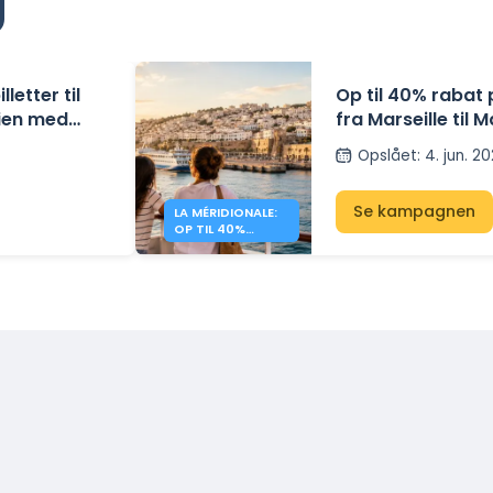
letter til
Op til 40% rabat
sien med
fra Marseille til
Méridionale
Opslået
:
4. jun. 2
Se kampagnen
LA MÉRIDIONALE:
OP TIL 40%
RABAT TIL
MAROKKO