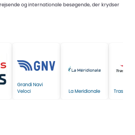
ejsende og internationale besøgende, der krydser
Grandi Navi
Veloci
La Meridionale
Trasmedi