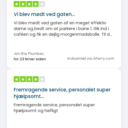
Vi blev mødt ved gaten…
Vi blev mødt ved gaten af en meget effektiv
dame og bedt om at parkere i bane 1. Gik ind i
caféen og fik en dejlig morgenmadsbolle. Til det
aftalte tidspunkt steg vi ombord, men ingen
syntes at vide, at vi havde en kørestolsbundet
person i vores gruppe. Jeg bad et
Jim the Plumber
,
besætningsmedlem om at efterlade plads bag
Indsamlet via AFerry.com
for 23 timer siden
vores bil, så vi kunne aflæsse kørestolen, ellers
ville vi have haft problemer. Resten af turen var
okay.
Fremragende service, personalet super
hjælpsomt…
Fremragende service, personalet super
hjælpsomt og høfligt