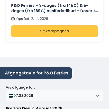
P&O Ferries – 3-dages (fra 145€) & 5-
dages (fra 169€) miniferietilbud – Dover til
Calais
Opslået
:
2. jul. 2026
Se kampagnen
Afgangstavle for P&O Ferries
Vis afgange for
:
07.08.2026
Fredag Den 7. August 2026