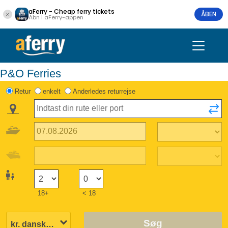
aFerry - Cheap ferry tickets
ÅBEN
Åbn i aFerry-appen
P&O Ferries
Retur
enkelt
Anderledes returrejse
18+
< 18
Søg