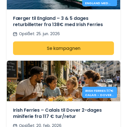
ENGLAND MED
IRISH FERRIES -
138€*
Færger til England – 3 & 5 dages
returbilletter fra 138€ med Irish Ferries
Opslået
:
25. jun. 2026
Se kampagnen
IRISH FERRIES 117€
CALAIS - DOVER 2
DAGES
RETURREJSE
Irish Ferries – Calais til Dover 2-dages
miniferie fra 117 € tur/retur
Opslået
:
20. feb. 2026