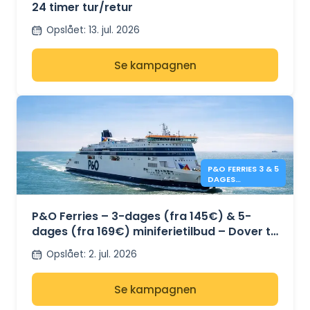
24 timer tur/retur
Opslået
:
13. jul. 2026
Se kampagnen
P&O FERRIES 3 & 5
DAGES
SPECIALTILBUD
P&O Ferries – 3-dages (fra 145€) & 5-
dages (fra 169€) miniferietilbud – Dover til
Calais
Opslået
:
2. jul. 2026
Se kampagnen