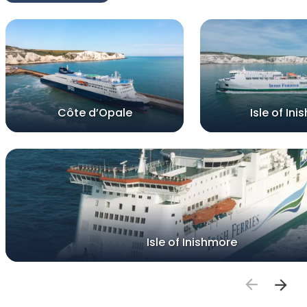
Côte d’Opale
Isle of Ini
Isle of Inishmore