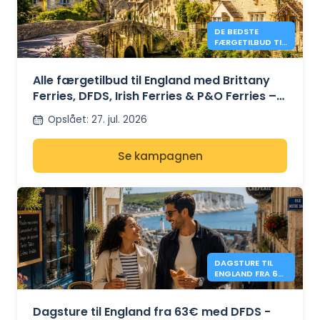
DE BEDSTE
FÆRGETILBUD TIL
ENGLAND I 2026
FRA 41 €
Alle færgetilbud til England med Brittany
Ferries, DFDS, Irish Ferries & P&O Ferries –
fra 41€
Opslået
:
27. jul. 2026
Se kampagnen
DAGSTURE TIL
ENGLAND FRA 63
€ - DFDS
Dagsture til England fra 63€ med DFDS -