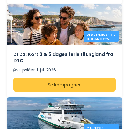
DFDS FÆRGER TIL
ENGLAND FRA
121€
DFDS: Kort 3 & 5 dages ferie til England fra
121€
Opslået
:
1. jul. 2026
Se kampagnen
MINIFERIER I