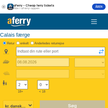
aFerry - Cheap ferry tickets
ÅBEN
Åbn i aFerry-appen
Calais færge
Retur
enkelt
Anderledes returrejse
18+
< 18
Søg