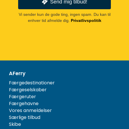
Send mig tilbud!
Vi sender kun de gode ting, ingen spam. Du kan til
enhver tid afmelde dig.
Privatlivspolitik
AFerry
Færgedestinationer
Færgeselskaber
Færgeruter
Færgehavne
Vores anmeldelser
Særlige tilbud
Skibe