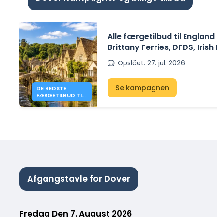
Alle færgetilbud til Englan
Brittany Ferries, DFDS, Irish
P&O Ferries – fra 41€
Opslået
:
27. jul. 2026
Se kampagnen
DE BEDSTE
FÆRGETILBUD TIL
ENGLAND I 2026
FRA 41 €
Afgangstavle for Dover
Fredag Den 7. August 2026