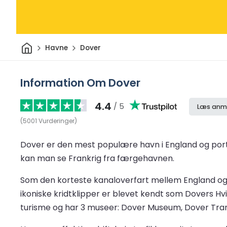
Hjem
Havne
Dover
Information Om Dover
4.4
/ 5
Læs anme
(
5001
Vurderinger
)
Dover er den mest populære havn i England og porten 
kan man se Frankrig fra færgehavnen.
Som den korteste kanaloverfart mellem England og 
ikoniske kridtklipper er blevet kendt som Dovers Hvi
turisme og har 3 museer: Dover Museum, Dover Tr