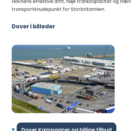
Havnens effektive drift, høje trafikkapacitet og nær
transportknudepunkt for Storbritannien.
Dover i billeder
Dover Kampagner og billige tilbud