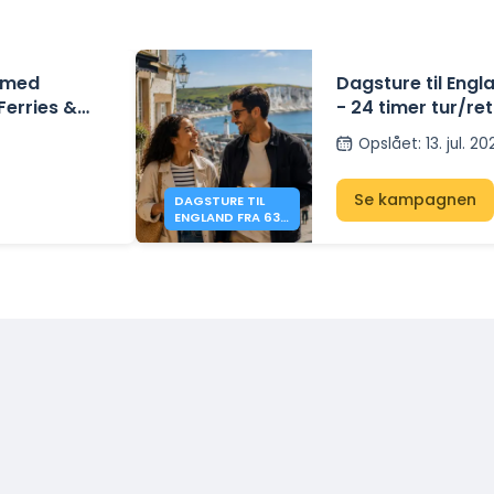
d med
Dagsture til Eng
 Ferries &
- 24 timer tur/ret
Opslået
:
13. jul. 2
Se kampagnen
DAGSTURE TIL
ENGLAND FRA 63
€ - DFDS