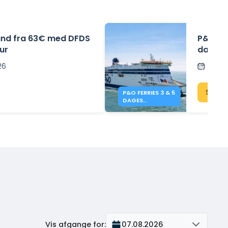
land fra 63€ med DFDS
P&O Fer
ur
dages (
Dover t
026
Opslå
Se k
P&O FERRIES 3 & 5
DAGES
SPECIALTILBUD
Vis afgange for
:
07.08.2026