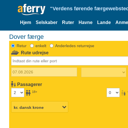
"Verdens førende færgewebsted
Hjem
Selskaber
Ruter
Havne
Lande
Anmel
Dover færge
Retur
enkelt
Anderledes returrejse
Rute udrejse
Passagerer
18+