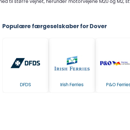
hed til større vejnet, herunder motorvejene M20 og M2, sty
Populære færgeselskaber for Dover
DFDS
Irish Ferries
P&O Ferrie