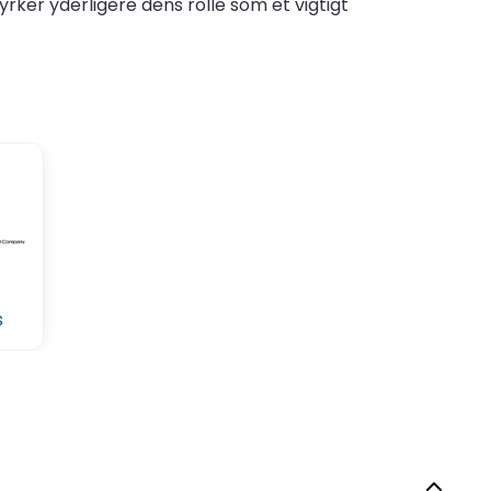
rker yderligere dens rolle som et vigtigt
s