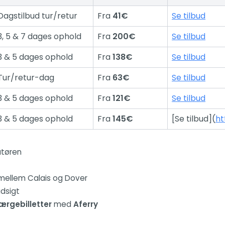
Dagstilbud tur/retur
Fra
41€
Se tilbud
3, 5 & 7 dages ophold
Fra
200€
Se tilbud
3 & 5 dages ophold
Fra
138€
Se tilbud
Tur/retur-dag
Fra
63€
Se tilbud
3 & 5 dages ophold
Fra
121€
Se tilbud
3 & 5 dages ophold
Fra
145€
[Se tilbud](
ht
atøren
r mellem Calais og Dover
udsigt
færgebilletter
med
Aferry