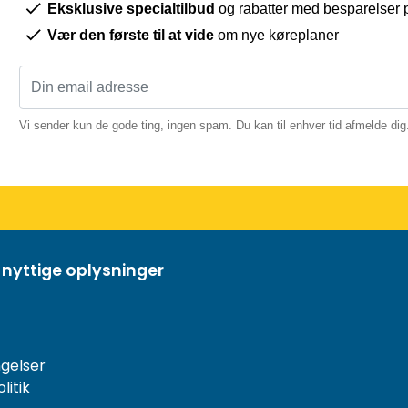
Eksklusive specialtilbud
og rabatter med besparelser p
Vær den første til at vide
om nye køreplaner
Vi sender kun de gode ting, ingen spam. Du kan til enhver tid afmelde dig
 nyttige oplysninger
gelser
litik