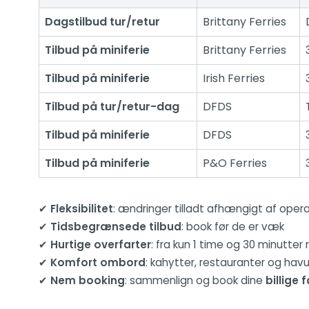
Dagstilbud tur/retur
Brittany Ferries
Tilbud på miniferie
Brittany Ferries
Tilbud på miniferie
Irish Ferries
Tilbud på tur/retur-dag
DFDS
Tilbud på miniferie
DFDS
Tilbud på miniferie
P&O Ferries
✔
Fleksibilitet
: ændringer tilladt afhængigt af oper
✔
Tidsbegrænsede tilbud
: book før de er væk
✔
Hurtige overfarter
: fra kun 1 time og 30 minutte
✔
Komfort ombord
: kahytter, restauranter og hav
✔
Nem booking
: sammenlign og book dine
billige 