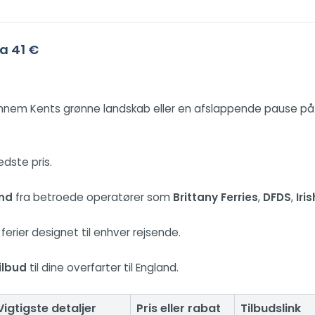
ra 41 €
nnem Kents grønne landskab eller en afslappende pause på 
dste pris.
and
fra betroede operatører som
Brittany Ferries
,
DFDS
,
Iri
 ferier designet til enhver rejsende.
ilbud
til dine overfarter til England.
Vigtigste detaljer
Pris eller rabat
Tilbudslink