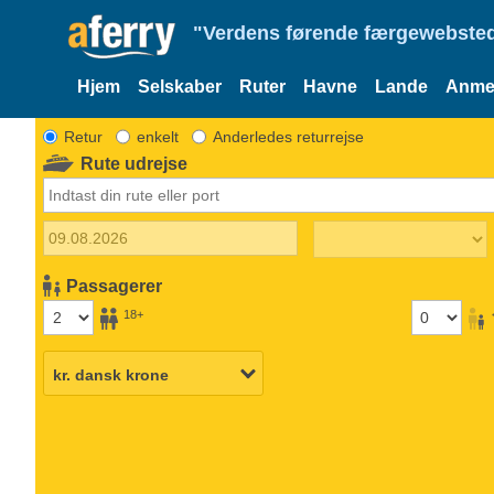
"Verdens førende færgewebsted
Hjem
Selskaber
Ruter
Havne
Lande
Anmel
Retur
enkelt
Anderledes returrejse
Rute udrejse
Passagerer
18+