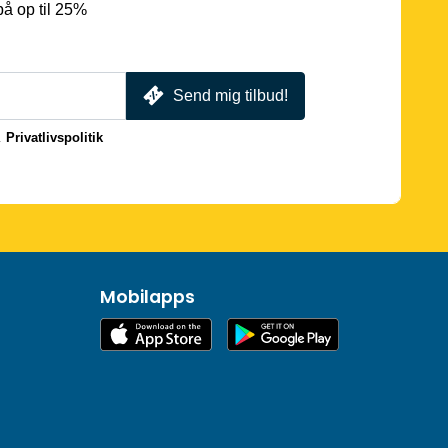
å op til 25%
Send mig tilbud!
.
Privatlivspolitik
Mobilapps