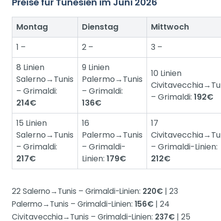
Preise für Tunesien im Juni 2026
Montag
Dienstag
Mittwoch
1 –
2 –
3 –
8 Linien
9 Linien
10 Linien
Salerno→Tunis
Palermo→Tunis
Civitavecchia→Tu
– Grimaldi:
– Grimaldi:
– Grimaldi:
192€
214€
136€
15 Linien
16
17
Salerno→Tunis
Palermo→Tunis
Civitavecchia→Tu
– Grimaldi:
– Grimaldi-
– Grimaldi-Linien:
217€
Linien:
179€
212€
22 Salerno→Tunis – Grimaldi-Linien:
220€
| 23
Palermo→Tunis – Grimaldi-Linien:
156€
| 24
Civitavecchia→Tunis – Grimaldi-Linien:
237€
| 25