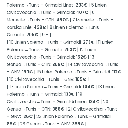
Palermo→Tunis – Grimaldi Lines:
283€
| 5 Linien
Civitavecchia→Tunis – Grimaldi:
407€
| 6
Marseille→Tunis – CTN:
457€
| 7 Marseille→Tunis –
Korsika Linie:
438€
| 8 Linien Palermo→Tunis –
Grimaldi:
205€
| 9 – |
| 10 Linien Salerno→Tunis – Grimaldi:
273€
| 11 Linien
Palermo→Tunis – Grimaldi:
253€
| 12 Linien
Civitavecchia→Tunis – Grimaldi:
152€
| 13
Genua→Tunis – CTN:
368€
| 14 Civitavecchia→Tunis
– GNV:
190€
| 15 Linien Palermo→Tunis – Grimaldi:
112€
| 16 Civitavecchia→Tunis – GNV:
185€
|
| 17 Linien Salerno→Tunis – Grimaldi:
144€
| 18 Linien
Palermo→Tunis – Grimaldi:
133€
| 19
Civitavecchia→Tunis – Grimaldi Linien:
134€
| 20
Genua→Tunis – CTN:
368€
| 21 Civitavecchia→Tunis
– GNV:
135€
| 22 Linien Palermo→Tunis – Grimaldi:
85€
| 23 Genua→Tunis – GNV:
365€
|