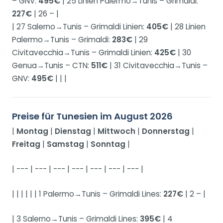
– GNV:
495€
| 25 Linien Palermo→Tunis – Grimaldi:
227€
| 26 – |
| 27 Salerno→Tunis – Grimaldi Linien:
405€
| 28 Linien
Palermo→Tunis – Grimaldi:
283€
| 29
Civitavecchia→Tunis – Grimaldi Linien:
425€
| 30
Genua→Tunis – CTN:
511€
| 31 Civitavecchia→Tunis –
GNV:
495€
| | |
Preise für Tunesien im August 2026
|
Montag
|
Dienstag
|
Mittwoch
|
Donnerstag
|
Freitag
|
Samstag
|
Sonntag
|
| --- | --- | --- | --- | --- | --- | --- |
| | | | | | 1 Palermo→Tunis – Grimaldi Lines:
227€
| 2 – |
| 3 Salerno→Tunis – Grimaldi Lines:
395€
| 4