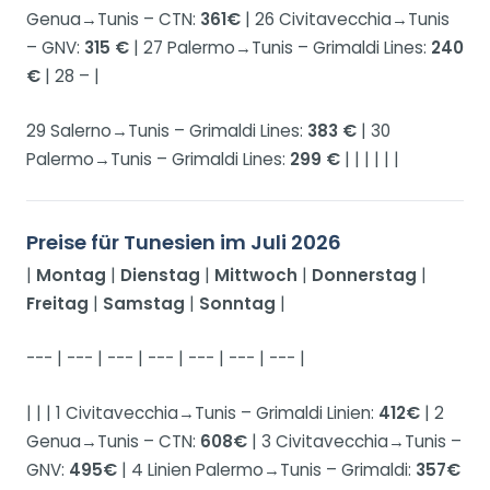
Genua→Tunis – CTN:
361€
| 26 Civitavecchia→Tunis
– GNV:
315 €
| 27 Palermo→Tunis – Grimaldi Lines:
240
€
| 28 – |
29 Salerno→Tunis – Grimaldi Lines:
383 €
| 30
Palermo→Tunis – Grimaldi Lines:
299 €
| | | | | |
Preise für Tunesien im Juli 2026
|
Montag
|
Dienstag
|
Mittwoch
|
Donnerstag
|
Freitag
|
Samstag
|
Sonntag
|
--- | --- | --- | --- | --- | --- | --- |
| | | 1 Civitavecchia→Tunis – Grimaldi Linien:
412€
| 2
Genua→Tunis – CTN:
608€
| 3 Civitavecchia→Tunis –
GNV:
495€
| 4 Linien Palermo→Tunis – Grimaldi:
357€