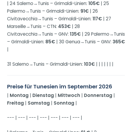
| 24 Salerno→Tunis – Grimaldi-Linien:
105€
| 25
Palermo→Tunis – Grimaldi-Linien:
91€
| 26
Civitavecchia→Tunis – Grimaldi-Linien:
117€
| 27
Marseille→Tunis – CTN:
453€
| 28
Civitavecchia→Tunis – GNV:
135€
| 29 Palermo→Tunis
– Grimaldi-Linien:
85€
| 30 Genua→Tunis – GNV:
365€
|
31 Salerno→Tunis – Grimaldi-Linien:
103€
| | | | | | |
Preise für Tunesien im September 2026
|
Montag
|
Dienstag
|
Mittwoch
|
Donnerstag
|
Freitag
|
Samstag
|
Sonntag
|
--- | --- | --- | --- | --- | --- | --- |