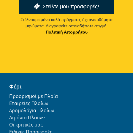
Στείλτε μου προσφορές!
Στέλνουμε μόνο καλά πράγματα, όχι ανεπιθύμητα
μηνύματα. Διαγραφείτε οποιαδήποτε στιγμή.
Πολιτική Απορρήτου
Φέρι
Προορισμοί με Πλοία
Εταιρείες Πλοίων
Δρομολόγια Πλοίων
Λιμάνια Πλοίων
Οι κριτικές μας
Ειδικές Προσφορές