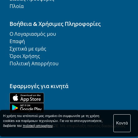
Πλοία
Βοήθεια & Χρήσιμες Πληροφορίες
Ο Λογαριασμός μου
Επαφή
Σχετικά με εμάς
Όροι Χρήσης
Πολιτική Απορρήτου
Εφαρμογές για κινητά
Η χρήση του ιστότοπού μας σημαίνει ότι συμφωνείτε με τη χρήση
cookies και παρόμοιων τεχνολογιών. Για να τα απενεργοποιήσετε,
Κοντά
© 1977-
2026
AFerry ΕΠΕ. Με επιφύλαξη παντός δικαιώματος.
διαβάστε τον
πολιτική απορρήτου
.