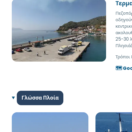
Τερμ
Πεζοπόρ
οδηγούν
κεντρικ
ακολουθ
25-30 λ
Πλησιάζ
Τρόποι
🗺️ Go
Γλώσσα Πλοία