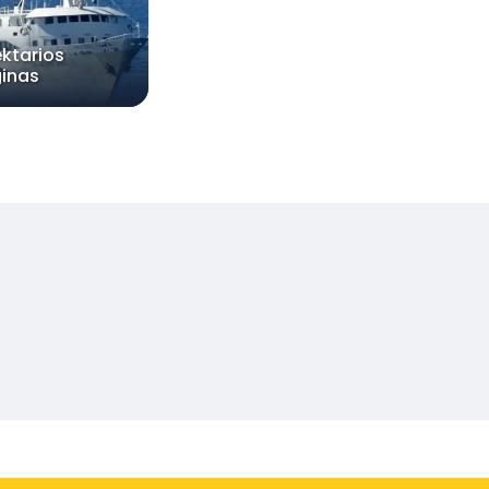
ktarios
ginas