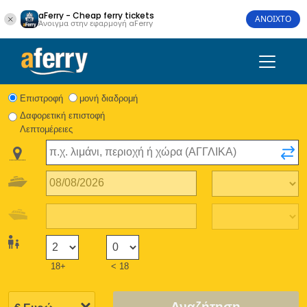
aFerry - Cheap ferry tickets
ΑΝΟΙΧΤΟ
Άνοιγμα στην εφαρμογή aFerry
Eπιστροφή
μονή διαδρομή
Δαφορετική επιστοφή
Λεπτομέρειες
18+
< 18
Αναζήτηση