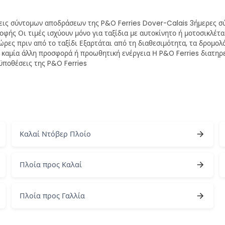
σεις σύντομων αποδράσεων της P&O Ferries Dover-Calais 3ήμερες σ
φής Οι τιμές ισχύουν μόνο για ταξίδια με αυτοκίνητο ή μοτοσικλέτα 
ώρες πριν από το ταξίδι Εξαρτάται από τη διαθεσιμότητα, τα δρομο
με καμία άλλη προσφορά ή προωθητική ενέργεια Η P&O Ferries διατηρ
ϋποθέσεις της P&O Ferries
Καλαί Ντόβερ Πλοίο
Πλοία προς Καλαί
Πλοία προς Γαλλία