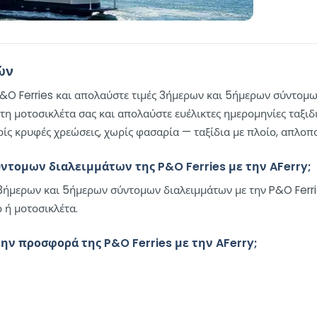
ών
 P&O Ferries και απολαύστε τιμές 3ήμερων και 5ήμερων σύντομ
τη μοτοσικλέτα σας και απολαύστε ευέλικτες ημερομηνίες ταξι
ρίς κρυφές χρεώσεις, χωρίς φασαρία — ταξίδια με πλοίο, απλοπ
ύντομων διαλειμμάτων της P&O Ferries με την AFerry;
 3ήμερων και 5ήμερων σύντομων διαλειμμάτων με την P&O Ferrie
 ή μοτοσικλέτα.
ην προσφορά της P&O Ferries με την AFerry;