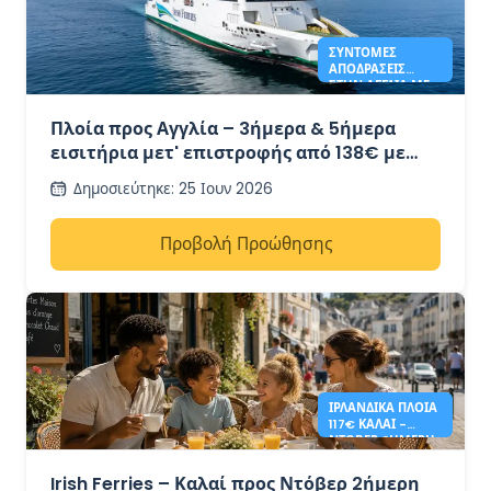
ΣΎΝΤΟΜΕΣ
ΑΠΟΔΡΆΣΕΙΣ
ΣΤΗΝ ΑΓΓΛΊΑ ΜΕ
IRISH FERRIES -
138€*
Πλοία προς Αγγλία – 3ήμερα & 5ήμερα
εισιτήρια μετ' επιστροφής από 138€ με
Irish Ferries
Δημοσιεύτηκε
:
25 Ιουν 2026
Προβολή Προώθησης
ΙΡΛΑΝΔΙΚΆ ΠΛΟΊΑ
117€ ΚΑΛΑΊ -
ΝΤΌΒΕΡ 2ΉΜΕΡΗ
ΕΠΙΣΤΡΟΦΉ
Irish Ferries – Καλαί προς Ντόβερ 2ήμερη