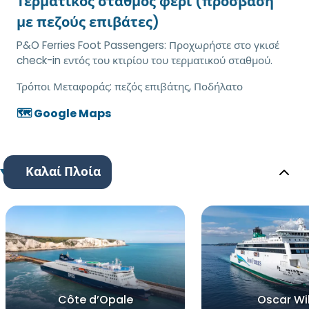
Τερματικός σταθμός φέρι (πρόσβαση
με πεζούς επιβάτες)
P&O Ferries Foot Passengers: Προχωρήστε στο γκισέ
check-in εντός του κτιρίου του τερματικού σταθμού.
Τρόποι Μεταφοράς:
πεζός επιβάτης, Ποδήλατο
🗺️ Google Maps
Καλαί Πλοία
Côte d’Opale
Oscar Wi