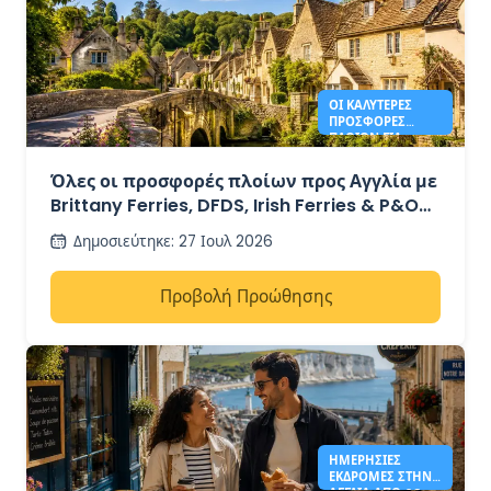
ΟΙ ΚΑΛΎΤΕΡΕΣ
ΠΡΟΣΦΟΡΈΣ
ΠΛΟΊΩΝ ΓΙΑ
ΑΓΓΛΊΑ ΤΟ 2026
ΑΠΌ 41€
Όλες οι προσφορές πλοίων προς Αγγλία με
Brittany Ferries, DFDS, Irish Ferries & P&O
Ferries – από 41€
Δημοσιεύτηκε
:
27 Ιουλ 2026
Προβολή Προώθησης
ΗΜΕΡΉΣΙΕΣ
ΕΚΔΡΟΜΈΣ ΣΤΗΝ