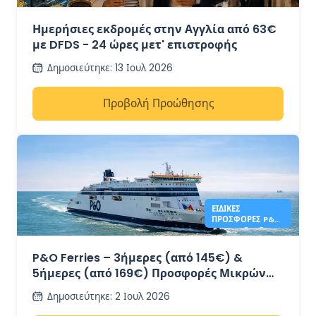
ΑΓΓΛΊΑ ΑΠΌ 63€ -
DFDS
Ημερήσιες εκδρομές στην Αγγλία από 63€
με DFDS - 24 ώρες μετ' επιστροφής
Δημοσιεύτηκε
:
13 Ιουλ 2026
Προβολή Προώθησης
ΕΙΔΙΚΈΣ
ΠΡΟΣΦΟΡΈΣ P&O
FERRIES 3 & 5
ΗΜΕΡΏΝ
P&O Ferries – 3ήμερες (από 145€) &
5ήμερες (από 169€) Προσφορές Μικρών
Αποδράσεων – Ντόβερ προς Καλαί
Δημοσιεύτηκε
:
2 Ιουλ 2026