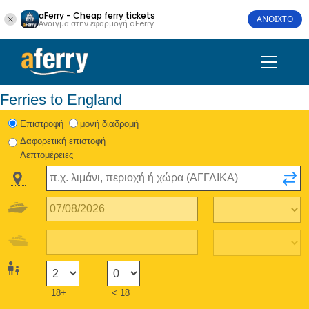
aFerry - Cheap ferry tickets
ΑΝΟΙΧΤΟ
Άνοιγμα στην εφαρμογή aFerry
Ferries to England
Eπιστροφή
μονή διαδρομή
Δαφορετική επιστοφή
Λεπτομέρειες
18+
< 18