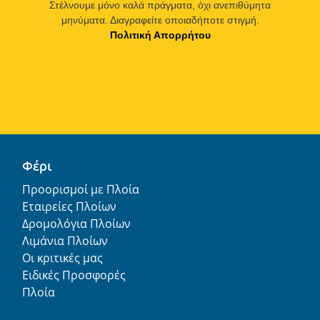
Στέλνουμε μόνο καλά πράγματα, όχι ανεπιθύμητα
μηνύματα. Διαγραφείτε οποιαδήποτε στιγμή.
Πολιτική Απορρήτου
Φέρι
Προορισμοί με Πλοία
Εταιρείες Πλοίων
Δρομολόγια Πλοίων
Λιμάνια Πλοίων
Οι κριτικές μας
Ειδικές Προσφορές
Πλοία