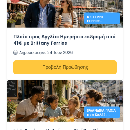
BRITTANY
FERRIES:
ΗΜΕΡΉΣΙΕΣ
ΕΚΔΡΟΜΈΣ ΣΤΗΝ
ΑΓΓΛΊΑ ΑΠΌ 41€
Πλοίο προς Αγγλία: Ημερήσια εκδρομή από
41€ με Brittany Ferries
Δημοσιεύτηκε
:
24 Ιουν 2026
Προβολή Προώθησης
ΙΡΛΑΝΔΙΚΆ ΠΛΟΊΑ
117€ ΚΑΛΑΊ -
ΝΤΌΒΕΡ 2ΉΜΕΡΗ
ΕΠΙΣΤΡΟΦΉ