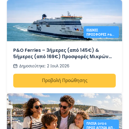
ΕΙΔΙΚΈΣ
ΠΡΟΣΦΟΡΈΣ P&O
FERRIES 3 & 5
ΗΜΕΡΏΝ
P&O Ferries – 3ήμερες (από 145€) &
5ήμερες (από 169€) Προσφορές Μικρών
Αποδράσεων – Ντόβερ προς Καλαί
Δημοσιεύτηκε
:
2 Ιουλ 2026
Προβολή Προώθησης
ΠΛΟΊΑ DFDS
ΠΡΟΣ ΑΓΓΛΊΑ ΑΠΌ