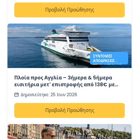
Προβολή Προώθησης
ΣΎΝΤΟΜΕΣ
ΑΠΟΔΡΆΣΕΙΣ
ΣΤΗΝ ΑΓΓΛΊΑ ΜΕ
IRISH FERRIES -
138€*
Πλοία προς Αγγλία – 3ήμερα & 5ήμερα
εισιτήρια μετ' επιστροφής από 138€ με
Irish Ferries
Δημοσιεύτηκε
:
25 Ιουν 2026
Προβολή Προώθησης