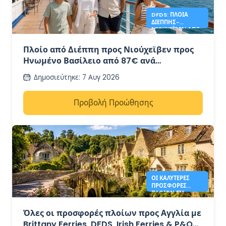
DFDS: ΠΛΟΊΑ
ΔΙΈΠΠΗΣ-
ΝΙΟΎΧΕΪΒΕΝ ΑΠΌ
87€
Πλοίο από Διέππη προς Νιούχεϊβεν προς
Ηνωμένο Βασίλειο από 87€ ανά
αυτοκίνητο + 4 άτομα με DFDS
Δημοσιεύτηκε
:
7 Αυγ 2026
Προβολή Προώθησης
ΟΙ ΚΑΛΎΤΕΡΕΣ
ΠΡΟΣΦΟΡΈΣ
ΠΛΟΊΩΝ ΓΙΑ
ΑΓΓΛΊΑ ΤΟ 2026
ΑΠΌ 41€
Όλες οι προσφορές πλοίων προς Αγγλία με
Brittany Ferries, DFDS, Irish Ferries & P&O