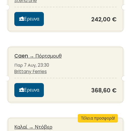
Stena Line
242,00 €
Ερευνα
Caen
→
Πόρτσμουθ
Παρ 7 Αυγ, 23:30
Brittany Ferries
368,60 €
Ερευνα
Τέλεια προσφορά!
Καλαί
→
Ντόβερ