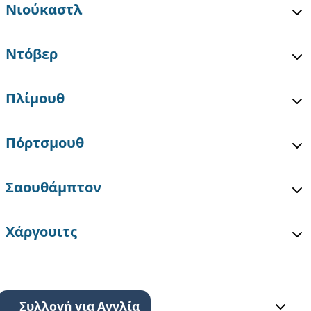
Νιούκαστλ
Ντόβερ
Πλίμουθ
Πόρτσμουθ
Σαουθάμπτον
Χάργουιτς
Συλλογή για Αγγλία