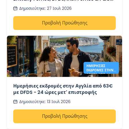
Ferries – από 41€
Δημοσιεύτηκε
:
27 Ιουλ 2026
Προβολή Προώθησης
ΗΜΕΡΉΣΙΕΣ
ΕΚΔΡΟΜΈΣ ΣΤΗΝ
ΑΓΓΛΊΑ ΑΠΌ 63€ -
DFDS
Ημερήσιες εκδρομές στην Αγγλία από 63€
με DFDS - 24 ώρες μετ' επιστροφής
Δημοσιεύτηκε
:
13 Ιουλ 2026
Προβολή Προώθησης