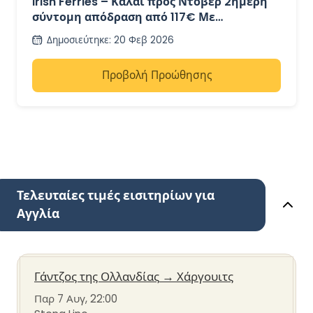
Irish Ferries – Καλαί προς Ντόβερ 2ήμερη
σύντομη απόδραση από 117€ Με
επιστροφή
Δημοσιεύτηκε
:
20 Φεβ 2026
Προβολή Προώθησης
Τελευταίες τιμές εισιτηρίων για
Αγγλία
Γάντζος της Ολλανδίας
→
Χάργουιτς
Παρ 7 Αυγ, 22:00