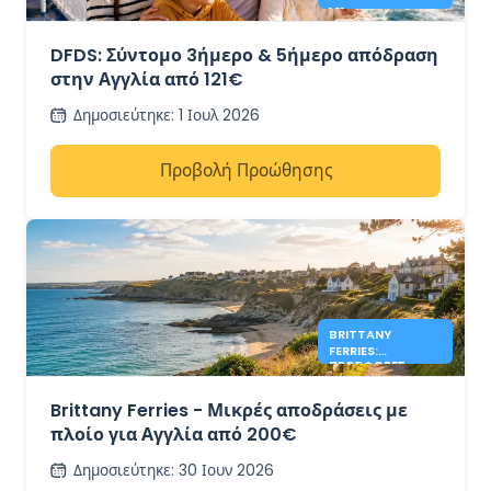
121€
DFDS: Σύντομο 3ήμερο & 5ήμερο απόδραση
στην Αγγλία από 121€
Δημοσιεύτηκε
:
1 Ιουλ 2026
Προβολή Προώθησης
BRITTANY
FERRIES:
ΠΡΟΣΦΟΡΈΣ
ΑΓΓΛΊΑΣ ΑΠΌ
200€
Brittany Ferries - Μικρές αποδράσεις με
πλοίο για Αγγλία από 200€
Δημοσιεύτηκε
:
30 Ιουν 2026