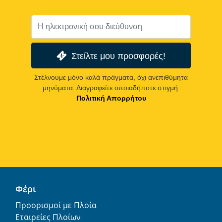
Στείλτε μου προσφορές!
Στέλνουμε μόνο καλά πράγματα, όχι ανεπιθύμητα
μηνύματα. Διαγραφείτε οποιαδήποτε στιγμή.
Πολιτική Απορρήτου
Φέρι
Προορισμοί με Πλοία
Εταιρείες Πλοίων