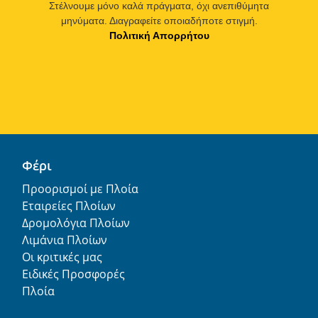
Στέλνουμε μόνο καλά πράγματα, όχι ανεπιθύμητα
μηνύματα. Διαγραφείτε οποιαδήποτε στιγμή.
Πολιτική Απορρήτου
Φέρι
Προορισμοί με Πλοία
Εταιρείες Πλοίων
Δρομολόγια Πλοίων
Λιμάνια Πλοίων
Οι κριτικές μας
Ειδικές Προσφορές
Πλοία