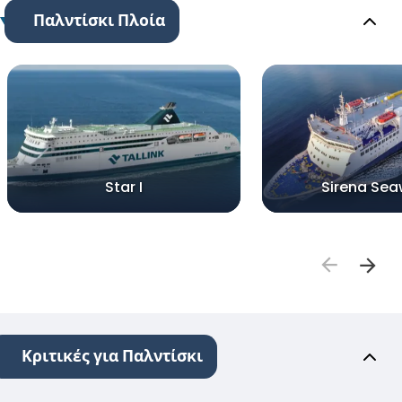
Παλντίσκι Πλοία
Star I
Sirena Se
Κριτικές για Παλντίσκι