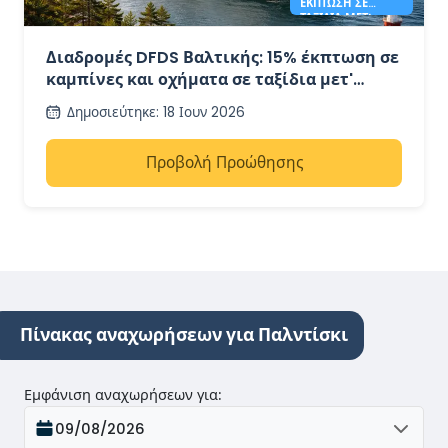
ΈΚΠΤΩΣΗ ΣΕ
ΤΑΞΊΔΙΑ ΜΕΤ'
ΕΠΙΣΤΡΟΦΉΣ ΣΤΗ
ΒΑΛΤΙΚΉ
Διαδρομές DFDS Βαλτικής: 15% έκπτωση σε
καμπίνες και οχήματα σε ταξίδια μετ'
επιστροφής
Δημοσιεύτηκε
:
18 Ιουν 2026
Προβολή Προώθησης
Πίνακας αναχωρήσεων για Παλντίσκι
Εμφάνιση αναχωρήσεων για
:
09/08/2026