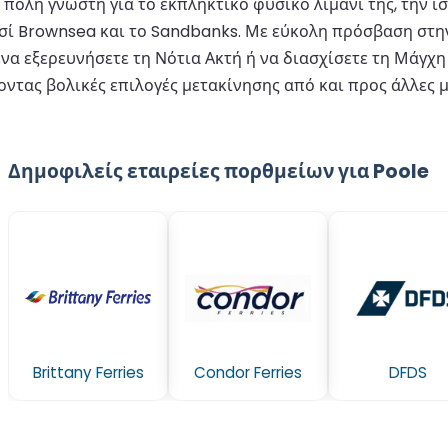
α πόλη γνωστή για το εκπληκτικό φυσικό λιμάνι της, την 
σί Brownsea και το Sandbanks. Με εύκολη πρόσβαση στην 
 να εξερευνήσετε τη Νότια Ακτή ή να διασχίσετε τη Μάγχη 
τας βολικές επιλογές μετακίνησης από και προς άλλες 
Δημοφιλείς εταιρείες πορθμείων για Poole
Brittany Ferries
Condor Ferries
DFDS