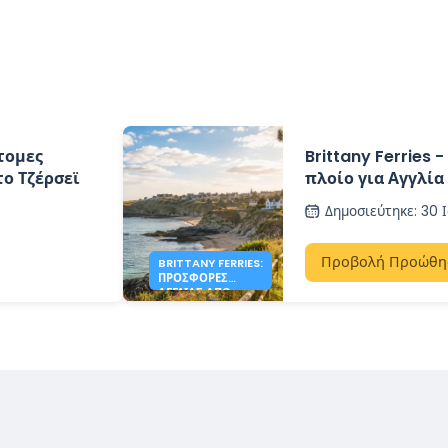
τομες
Brittany Ferries 
το Τζέρσεϊ
πλοίο για Αγγλί
Δημοσιεύτηκε
:
30 
Προβολή Προώθη
BRITTANY FERRIES:
ΠΡΟΣΦΟΡΈΣ
ΑΓΓΛΊΑΣ ΑΠΌ
200€