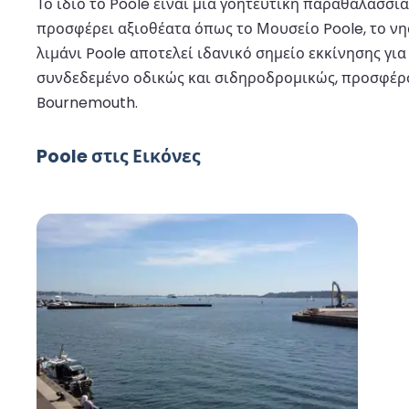
Το ίδιο το Poole είναι μια γοητευτική παραθαλάσσι
προσφέρει αξιοθέατα όπως το Μουσείο Poole, το νη
λιμάνι Poole αποτελεί ιδανικό σημείο εκκίνησης για
συνδεδεμένο οδικώς και σιδηροδρομικώς, προσφέρον
Bournemouth.
Poole στις Εικόνες