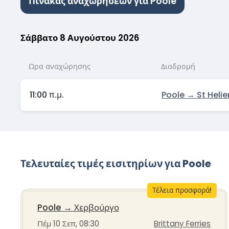
Πίνακας αναχωρήσεων για Poole
Σάββατο 8 Αυγούστου 2026
Ωρα αναχώρησης
Διαδρομή
11:00 π.μ.
Poole → St Helie
Τελευταίες τιμές εισιτηρίων για Poole
Τέλεια προσφορά!
Poole
→
Χερβούργο
Πέμ 10 Σεπ, 08:30
Brittany Ferries