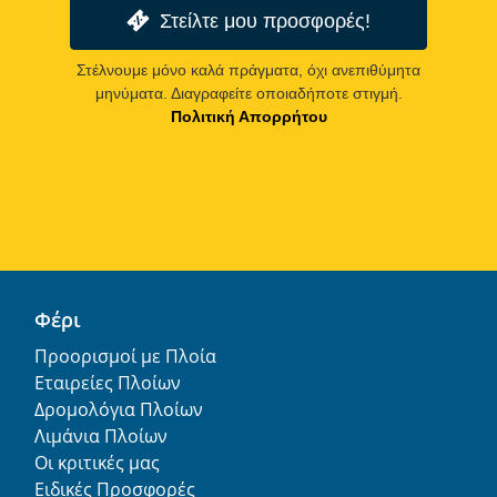
Στείλτε μου προσφορές!
Στέλνουμε μόνο καλά πράγματα, όχι ανεπιθύμητα
μηνύματα. Διαγραφείτε οποιαδήποτε στιγμή.
Πολιτική Απορρήτου
Φέρι
Προορισμοί με Πλοία
Εταιρείες Πλοίων
Δρομολόγια Πλοίων
Λιμάνια Πλοίων
Οι κριτικές μας
Ειδικές Προσφορές