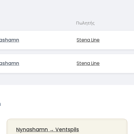
Πωλητής
nashamn
Stena Line
nashamn
Stena Line
s
Nynashamn
→
Ventspils