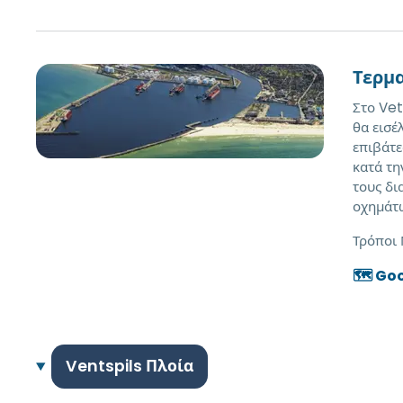
Τερμα
Στο Vet
θα εισέ
επιβάτε
κατά τη
τους δι
οχημάτω
Τρόποι
🗺️ Go
Ventspils Πλοία