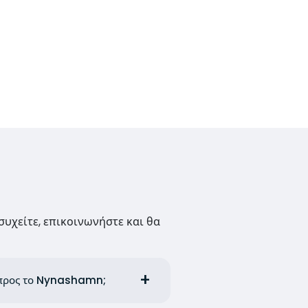
συχείτε, επικοινωνήστε και θα
ls προς το Nynashamn;