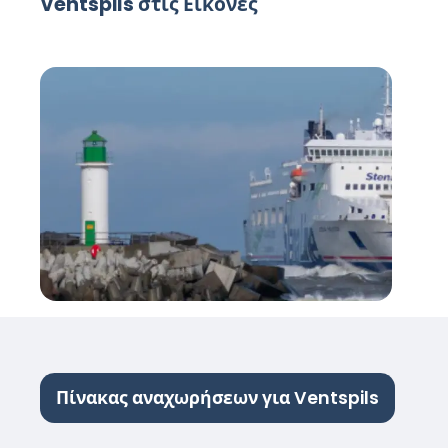
Ventspils στις Εικόνες
Πίνακας αναχωρήσεων για Ventspils