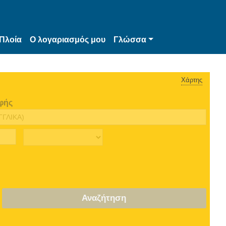
Πλοία
Ο λογαριασμός μου
Γλώσσα
Χάρτης
φής
Αναζήτηση