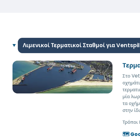
Λιμενικοί Τερματικοί Σταθμοί για Ventspil
Τερμ
Στο Vet
οχημάτω
τερματι
μία λωρ
τα οχήμ
στην ίδ
Τρόποι
🗺️ Go