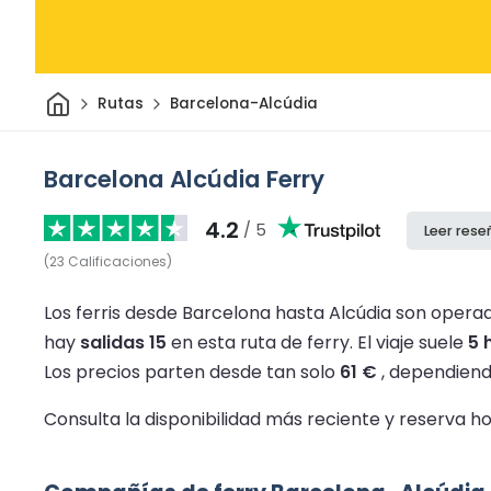
Inicio
Rutas
Barcelona-Alcúdia
Barcelona Alcúdia Ferry
4.2
/ 5
Leer rese
(
23
Calificaciones
)
Los ferris desde Barcelona hasta Alcúdia son operad
hay
salidas 15
en esta ruta de ferry.
El viaje suele
5 
Los precios parten desde tan solo
61 €
, dependiendo
Consulta la disponibilidad más reciente y reserva h