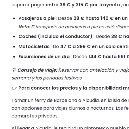
esperar pagar
entre 38 € y 315 € por trayecto
, a
Pasajeros a pie
: Desde
28 € hasta 140 € en un 
Nota:
El transporte de pasajeros a pie no está dispon
Coches (incluido el conductor)
: Desde
38 € ha
Motocicletas
: De
47 € a 299 € en un solo sent
Excursiones de un día
: Desde
144 € hasta 661 
💡
Consejo de viaje:
Reservar con antelación y viaja
semana y los periodos festivos.
👉
Para conocer los precios y la disponibilidad má
Tomar un ferry de Barcelona a Alcudia, en la isla de 
con opciones para viajes diurnos o nocturnos. Los
camarotes privados.
Al llegar a Alcudia, le recibirá un pintoresco pueb