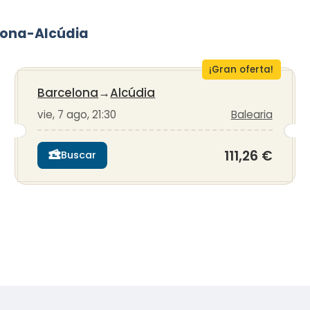
lona-Alcúdia
¡Gran oferta!
Barcelona
→
Alcúdia
vie, 7 ago, 21:30
Balearia
111,26 €
Buscar