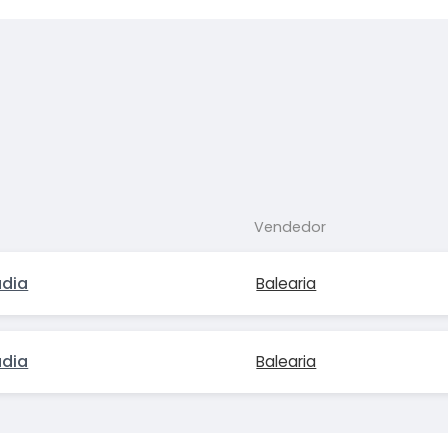
Vendedor
údia
Balearia
údia
Balearia