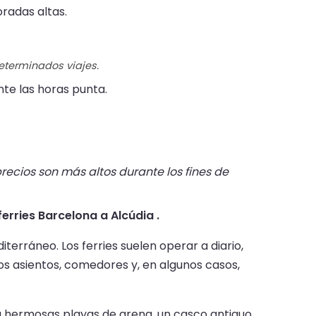
radas altas.
determinados viajes.
te las horas punta.
recios son más altos durante los fines de
ferries Barcelona a Alcúdia .
iterráneo. Los ferries suelen operar a diario,
 asientos, comedores y, en algunos casos,
ará hermosas playas de arena, un casco antiguo