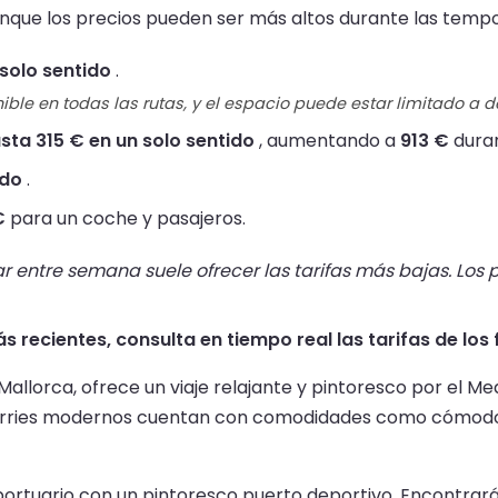
unque los precios pueden ser más altos durante las tempo
solo sentido
.
ible en todas las rutas, y el espacio puede estar limitado a 
sta 315 € en un solo sentido
, aumentando a
913 €
duran
ido
.
€
para un coche y pasajeros.
r entre semana suele ofrecer las tarifas más bajas. Los p
s recientes, consulta en tiempo real las tarifas de los 
Mallorca, ofrece un viaje relajante y pintoresco por el Med
 ferries modernos cuentan con comodidades como cómodos
lo portuario con un pintoresco puerto deportivo. Encontr