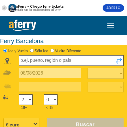
aFerry - Cheap ferry tickets
ABIERTO
Abrir en la aplicación aFerry
Ferry Barcelona
Ida y Vuelta
Sólo Ida
Vuelta Diferente
18+
< 18
Buscar