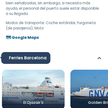
bien señalizadas, sin embargo, si necesita más
ayuda, el personal del puerto suele estar disponible
a su llegada.
Modos de transporte:
Coche estándar, Furgoneta
(de pasajeros), Moto
🗺️ Google Maps
Ferries Barcelona
El Djazair II
Golden Br