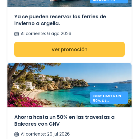
ARGELIA YA
ESTÁN
OPERATIVOS.
Ya se pueden reservar los ferries de
invierno a Argelia.
Al corriente
:
6 ago 2026
Ver promoción
GNV: HASTA UN
50% DE
DESCUENTO A
BALEARES
Ahorra hasta un 50% en las travesías a
Baleares con GNV
Al corriente
:
29 jul 2026