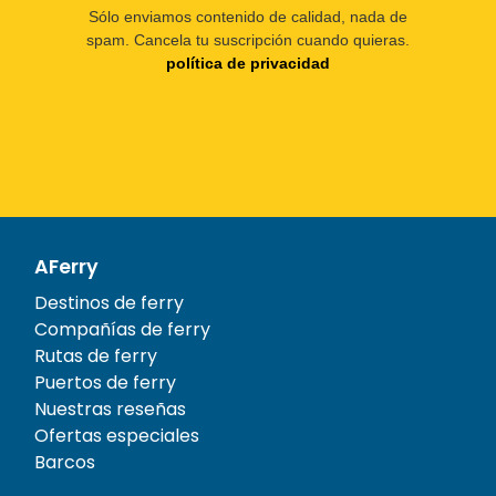
Sólo enviamos contenido de calidad, nada de
spam. Cancela tu suscripción cuando quieras.
política de privacidad
AFerry
Destinos de ferry
Compañías de ferry
Rutas de ferry
Puertos de ferry
Nuestras reseñas
Ofertas especiales
Barcos