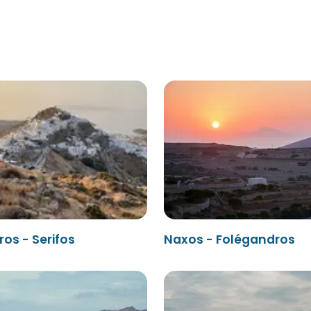
os - Serifos
Naxos - Folégandros