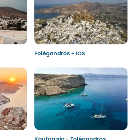
Folégandros - IOS
Koufonisia - Folégandros