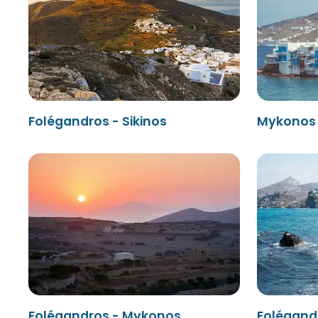
Folégandros - Sikinos
Mykonos 
Folégandros - Mykonos
Folégand