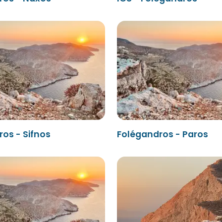
os - Sifnos
Folégandros - Paros