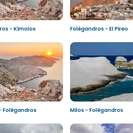
ros - Kimolos
Folégandros - El Pireo
- Folégandros
Milos - Folégandros