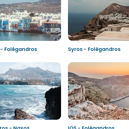
- Folégandros
Syros - Folégandros
ros - Naxos
IOS - Folégandros