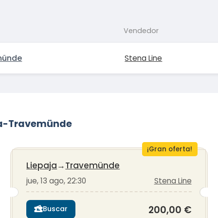
Vendedor
münde
Stena Line
aja-Travemünde
¡Gran oferta!
Liepaja
→
Travemünde
jue, 13 ago, 22:30
Stena Line
200,00 €
Buscar