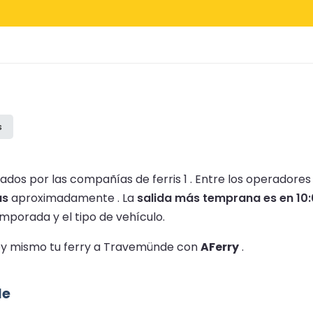
s
dos por las compañías de ferris 1 .
Entre los operadores
as
aproximadamente .
La
salida más temprana es en 10
mporada y el tipo de vehículo.
 hoy mismo tu ferry a Travemünde con
AFerry
.
de