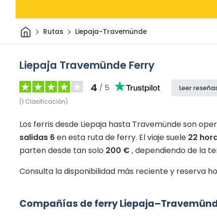
Inicio
Rutas
Liepaja-Travemünde
Liepaja Travemünde Ferry
4
/ 5
Leer reseña
(
1
Clasificación
)
Los ferris desde Liepaja hasta Travemünde son opera
salidas 6
en esta ruta de ferry.
El viaje suele
22 hor
parten desde tan solo
200 €
, dependiendo de la te
Consulta la disponibilidad más reciente y reserva
Compañías de ferry Liepaja–Travemün