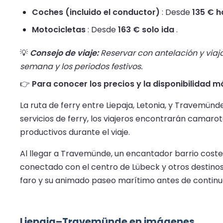
Coches (incluido el conductor)
: Desde
135 € h
Motocicletas
: Desde
163 € solo ida
.
💡
Consejo de viaje:
Reservar con antelación y viaja
semana y los periodos festivos.
👉
Para conocer los precios y la disponibilidad má
La ruta de ferry entre Liepaja, Letonia, y Travemünd
servicios de ferry, los viajeros encontrarán camar
productivos durante el viaje.
Al llegar a Travemünde, un encantador barrio costero
conectado con el centro de Lübeck y otros destino
faro y su animado paseo marítimo antes de continuar
Liepaja–Travemünde en imágenes