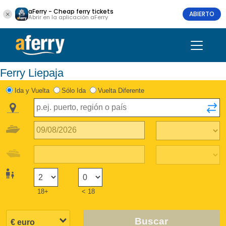
aFerry - Cheap ferry tickets
ABIERTO
Abrir en la aplicación aFerry
Ferry Liepaja
Ida y Vuelta
Sólo Ida
Vuelta Diferente
18+
< 18
Buscar