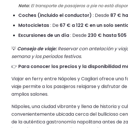
Nota:
El transporte de pasajeros a pie no está dispon
Coches (incluido el conductor)
: Desde
87 € ha
Motocicletas
: De
67 € a 122 € en un solo senti
Excursiones de un día
: Desde
230 € hasta 505
💡
Consejo de viaje:
Reservar con antelación y viaja
semana y los periodos festivos.
👉
Para conocer los precios y la disponibilidad más
Viajar en ferry entre Nápoles y Cagliari ofrece una 
viaje permite a los pasajeros relajarse y disfrut
amplios salones.
Nápoles, una ciudad vibrante y llena de historia y cul
convenientemente ubicada cerca del bullicioso centro
de la auténtica gastronomía napolitana antes de zarp