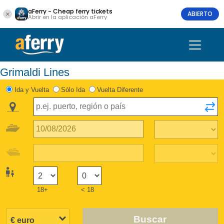
aFerry - Cheap ferry tickets
ABIERTO
Abrir en la aplicación aFerry
Grimaldi Lines
Ida y Vuelta
Sólo Ida
Vuelta Diferente
18+
< 18
Buscar