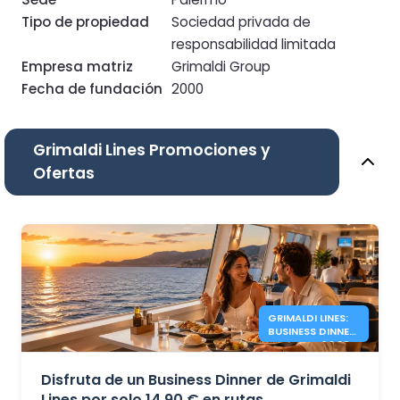
Tipo de propiedad
Sociedad privada de
responsabilidad limitada
Empresa matriz
Grimaldi Group
Fecha de fundación
2000
Grimaldi Lines Promociones y
Ofertas
GRIMALDI LINES:
BUSINESS DINNER
POR SOLO 14,90
€
Disfruta de un Business Dinner de Grimaldi
Lines por solo 14,90 € en rutas