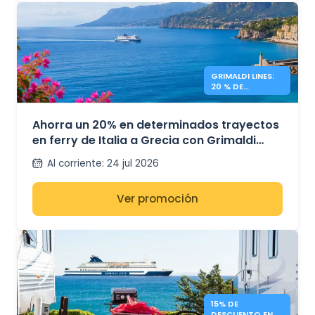
GRIMALDI LINES:
20 % DE
DESCUENTO EN
FERRIES A GRECIA
Ahorra un 20% en determinados trayectos
en ferry de Italia a Grecia con Grimaldi
Lines.
Al corriente
:
24 jul 2026
Ver promoción
15% DE
DESCUENTO EN