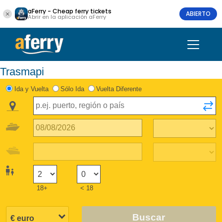
aFerry - Cheap ferry tickets
ABIERTO
Abrir en la aplicación aFerry
Trasmapi
Ida y Vuelta
Sólo Ida
Vuelta Diferente
18+
< 18
Buscar