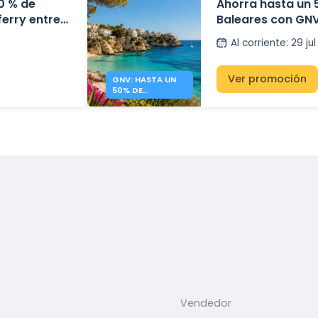
0 % de
Ahorra hasta un 
ferry entre
Baleares con GN
eares
Al corriente
:
29 ju
Ver promoción
GNV: HASTA UN
50% DE
DESCUENTO A
BALEARES
Vendedor