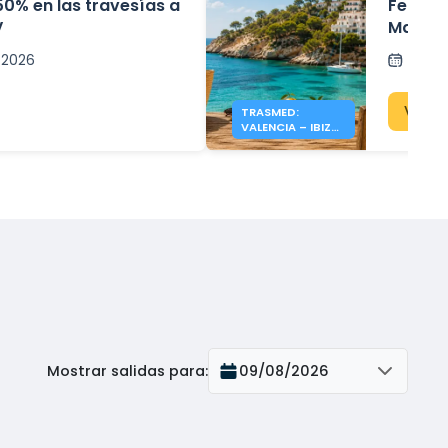
50% en las travesías a
Ferries
V
Mallor
l 2026
Al cor
Ver p
TRASMED:
VALENCIA – IBIZA
Y MALLORCA
DESDE 19 €
Mostrar salidas para
:
09/08/2026