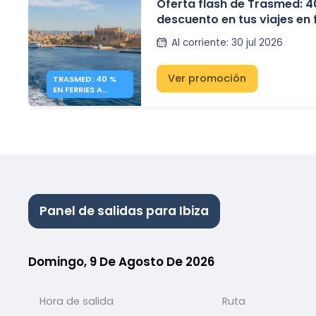
Oferta flash de Trasmed: 4
descuento en tus viajes en 
la Península y las Islas Bal
Al corriente
:
30 jul 2026
Ver promoción
TRASMED: 40 %
EN FERRIES A
BALEARES –
OFERTA FLASH
Panel de salidas para Ibiza
Domingo, 9 De Agosto De 2026
Hora de salida
Ruta