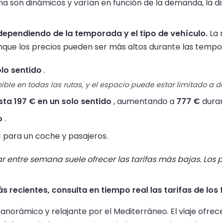
lma son dinámicos y varían en función de la demanda, la di
, dependiendo de la temporada y el tipo de vehículo.
La 
nque los precios pueden ser más altos durante las tempo
olo sentido
.
ible en todas las rutas, y el espacio puede estar limitado a 
sta 197 € en un solo sentido
, aumentando a
777 €
duran
o
.
€
para un coche y pasajeros.
r entre semana suele ofrecer las tarifas más bajas. Los p
s recientes, consulta en tiempo real las tarifas de los 
panorámico y relajante por el Mediterráneo. El viaje ofre