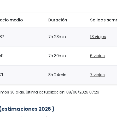
recio medio
Duración
Salidas sem
87
7h 23min
13 viajes
41
7h 30min
6 viajes
71
8h 24min
7 viajes
imos 30 días. Última actualización: 09/08/2026 07:29
s (estimaciones 2026 )