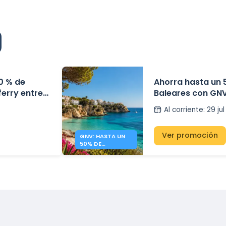
0 % de
Ahorra hasta un 
ferry entre
Baleares con GN
eares
Al corriente
:
29 ju
Ver promoción
GNV: HASTA UN
50% DE
DESCUENTO A
BALEARES