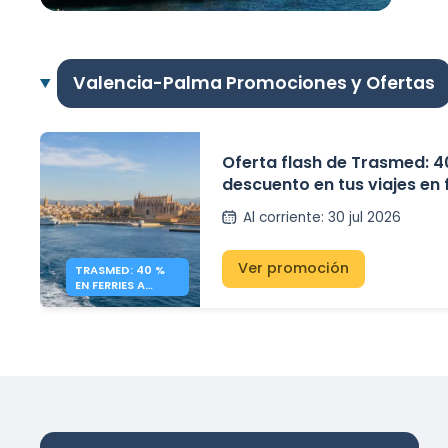
Valencia-Palma Promociones y Ofertas
Oferta flash de Trasmed: 4
descuento en tus viajes en 
la Península y las Islas Bal
Al corriente
:
30 jul 2026
Ver promoción
TRASMED: 40 %
EN FERRIES A
BALEARES –
OFERTA FLASH