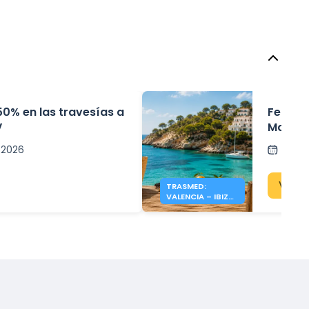
50% en las travesías a
Ferries
V
Mallor
l 2026
Al cor
Ver p
TRASMED:
VALENCIA – IBIZA
Y MALLORCA
DESDE 19 €