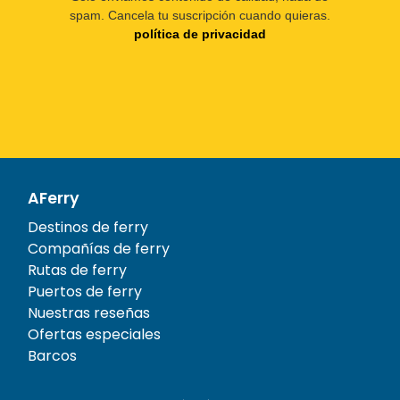
spam. Cancela tu suscripción cuando quieras.
política de privacidad
AFerry
Destinos de ferry
Compañías de ferry
Rutas de ferry
Puertos de ferry
Nuestras reseñas
Ofertas especiales
Barcos