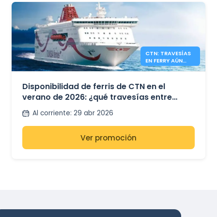
CTN: TRAVESÍAS
EN FERRY AÚN
DISPONIBLES
VERANO 2026
Disponibilidad de ferris de CTN en el
verano de 2026: ¿qué travesías entre
Túnez, Francia e Italia aún tienen plazas
Al corriente
:
29 abr 2026
disponibles?
Ver promoción