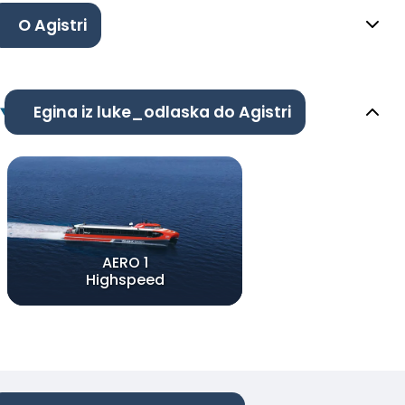
O Agistri
Egina iz luke_odlaska do Agistri
AERO 1
Highspeed