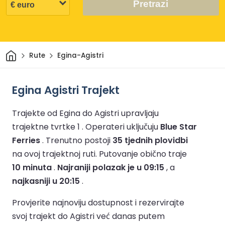
Pretrazi
Dom
Rute
Egina-Agistri
Egina Agistri Trajekt
Trajekte od Egina do Agistri upravljaju
trajektne tvrtke 1 .
Operateri uključuju
Blue Star
Ferries
.
Trenutno postoji
35 tjednih plovidbi
na ovoj trajektnoj ruti.
Putovanje obično traje
10 minuta
.
Najraniji polazak je u 09:15
, a
najkasniji u 20:15
.
Provjerite najnoviju dostupnost i rezervirajte
svoj trajekt do Agistri već danas putem