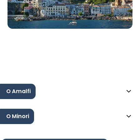
O Amalfi
O Minori