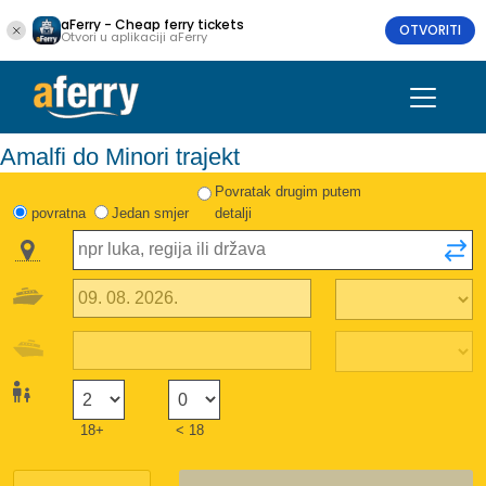
aFerry - Cheap ferry tickets
OTVORITI
Otvori u aplikaciji aFerry
Amalfi do Minori trajekt
Povratak drugim putem
povratna
Jedan smjer
detalji
18+
< 18