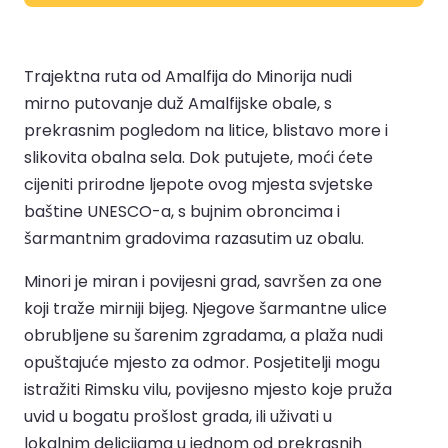
Trajektna ruta od Amalfija do Minorija nudi
mirno putovanje duž Amalfijske obale, s
prekrasnim pogledom na litice, blistavo more i
slikovita obalna sela. Dok putujete, moći ćete
cijeniti prirodne ljepote ovog mjesta svjetske
baštine UNESCO-a, s bujnim obroncima i
šarmantnim gradovima razasutim uz obalu.
Minori je miran i povijesni grad, savršen za one
koji traže mirniji bijeg. Njegove šarmantne ulice
obrubljene su šarenim zgradama, a plaža nudi
opuštajuće mjesto za odmor. Posjetitelji mogu
istražiti Rimsku vilu, povijesno mjesto koje pruža
uvid u bogatu prošlost grada, ili uživati u
lokalnim delicijama u jednom od prekrasnih