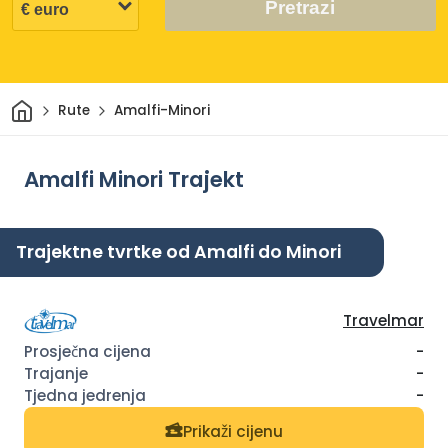
Pretrazi
Dom
Rute
Amalfi-Minori
Amalfi Minori Trajekt
Trajektne tvrtke od Amalfi do Minori
Travelmar
-
-
-
Prikaži cijenu