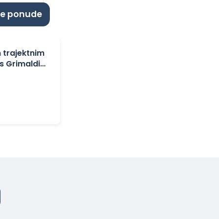
ne ponude
 trajektnim
 s Grimaldi