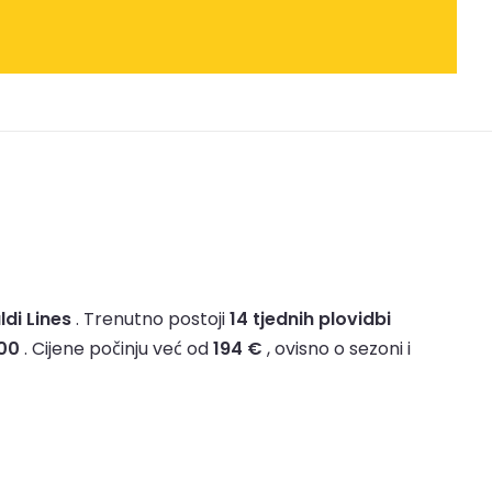
ldi Lines
.
Trenutno postoji
14 tjednih plovidbi
:00
.
Cijene počinju već od
194 €
, ovisno o sezoni i