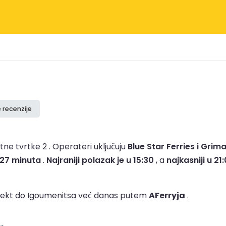
e recenzije
tne tvrtke 2 .
Operateri uključuju
Blue Star Ferries i Grima
i 27 minuta
.
Najraniji polazak je u 15:30
, a
najkasniji u 21
trajekt do Igoumenitsa već danas putem
AFerryja
.