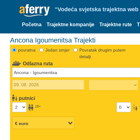
"Vodeća svjetska trajektna web 
Početna
Trajektne kompanije
Trajektne rute
T
Ancona Igoumenitsa Trajekti
povratna
Jedan smjer
Povratak drugim putem
detalji
Odlazna ruta
putnici
18+