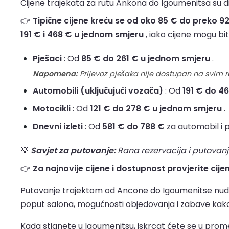
Cijene trajekata za rutu Ankona do Igoumenitsa su din
👉
Tipične cijene kreću se od oko 85 € do preko 929 
191 € i 468 € u jednom smjeru
, iako cijene mogu bit
Pješaci
: Od
85 € do 261 € u jednom smjeru
.
Napomena:
Prijevoz pješaka nije dostupan na svim 
Automobili (uključujući vozača)
: Od
191 € do 4
Motocikli
: Od
121 € do 278 € u jednom smjeru
.
Dnevni izleti
: Od
581 € do 788 €
za automobil i p
💡
Savjet za putovanje:
Rana rezervacija i putovanj
👉
Za najnovije cijene i dostupnost provjerite cij
Putovanje trajektom od Ancone do Igoumenitse nudi
poput salona, mogućnosti objedovanja i zabave kako b
Kada stignete u Igoumenitsu, iskrcat ćete se u promet