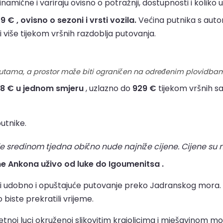
amične i variraju ovisno o potražnji, dostupnosti i koliko u
€ , ovisno o sezoni i vrsti vozila.
Većina putnika s auto
i više tijekom vršnih razdoblja putovanja.
rutama, a prostor može biti ograničen na određenim plovidba
68 € u jednom smjeru
, uzlazno do
929 €
tijekom vršnih sat
utnike.
e sredinom tjedna obično nude najniže cijene. Cijene su 
ene Ankona uživo od luke do Igoumenitsa .
 udobno i opuštajuće putovanje preko Jadranskog mora. 
iste prekratili vrijeme.
noj luci okruženoj slikovitim krajolicima i mješavinom mod