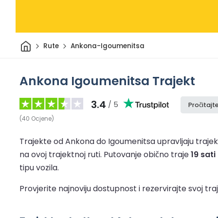
Dom
Rute
Ankona-Igoumenitsa
Ankona Igoumenitsa Trajekt
3.4
/ 5
Pročitajt
(
40
Ocjene
)
Trajekte od Ankona do Igoumenitsa upravljaju trajek
na ovoj trajektnoj ruti.
Putovanje obično traje
19 sat
tipu vozila.
Provjerite najnoviju dostupnost i rezervirajte svoj 