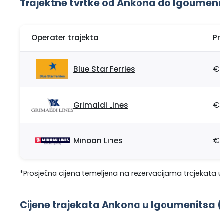
Trajektne tvrtke od Ankona do Igoumen
Operater trajekta
P
Blue Star Ferries
€
Grimaldi Lines
€
Minoan Lines
€
*Prosječna cijena temeljena na rezervacijama trajekata u
Cijene trajekata Ankona u Igoumenitsa 