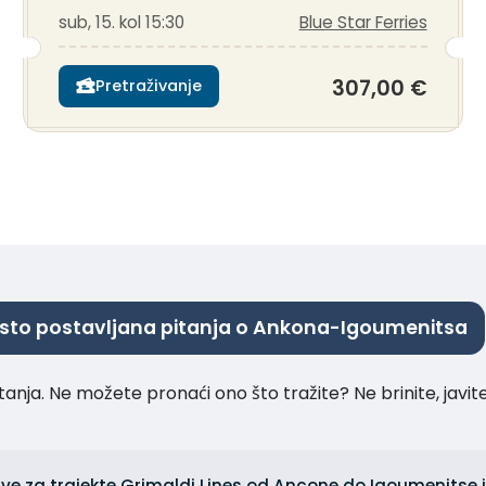
sub, 15. kol 15:30
Blue Star Ferries
307,00 €
Pretraživanje
sto postavljana pitanja o Ankona-Igoumenitsa
tanja. Ne možete pronaći ono što tražite? Ne brinite, javi
ijave za trajekte Grimaldi Lines od Ancone do Igoumenits