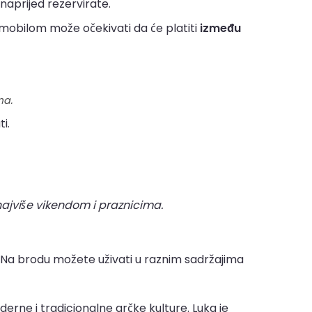
naprijed rezervirate.
mobilom može očekivati da će platiti
između
ma.
i.
najviše vikendom i praznicima.
Na brodu možete uživati u raznim sadržajima
erne i tradicionalne grčke kulture. Luka je