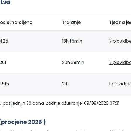
itsa
rosječna cijena
Trajanje
Tjedna je
425
18h 15min
7 plovidb
301
20h 38min
7 plovidb
1,515
21h
1 plovidbe
 posljednjih 30 dana. Zadnje ažuriranje: 09/08/2026 07:31
(procjene 2026 )