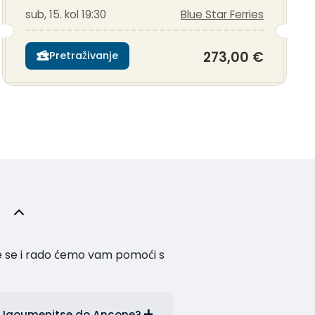
sub, 15. kol 19:30
Blue Star Ferries
273,00 €
Pretraživanje
te se i rado ćemo vam pomoći s
e i Igoumenitse do Ancone?