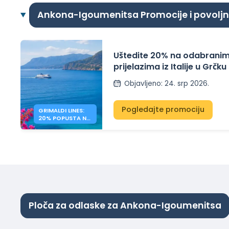
Ankona-Igoumenitsa Promocije i povolj
Uštedite 20% na odabranim
prijelazima iz Italije u Grčku
Lines
Objavljeno
:
24. srp 2026.
Pogledajte promociju
GRIMALDI LINES:
20% POPUSTA NA
TRAJEKTE ITALIJA
– GRČKA
Ploča za odlaske za Ankona-Igoumenitsa