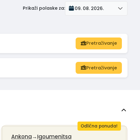
Prikaži polaske za
:
09. 08. 2026.
Pretraživanje
Pretraživanje
Odlična ponuda!
Ankona
→
Igoumenitsa