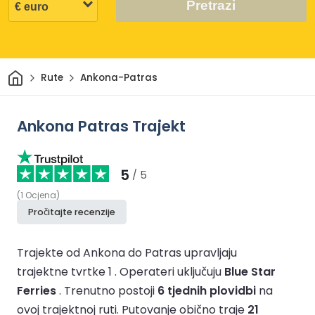
Pretrazi
Dom
Rute
Ankona-Patras
Ankona Patras Trajekt
5
/ 5
(
1
Ocjena
)
Pročitajte recenzije
Trajekte od Ankona do Patras upravljaju
trajektne tvrtke 1 .
Operateri uključuju
Blue Star
Ferries
.
Trenutno postoji
6 tjednih plovidbi
na
ovoj trajektnoj ruti.
Putovanje obično traje
21