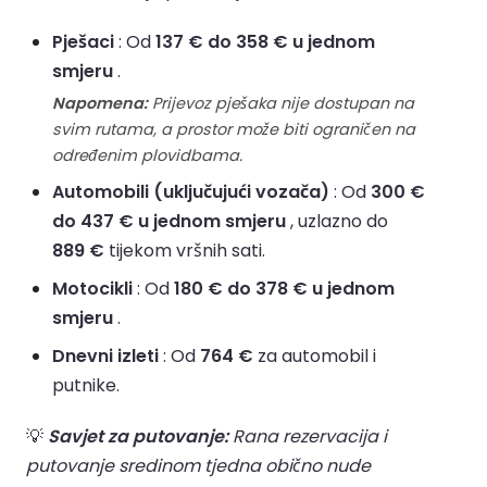
Pješaci
: Od
137 € do 358 € u jednom
smjeru
.
Napomena:
Prijevoz pješaka nije dostupan na
svim rutama, a prostor može biti ograničen na
određenim plovidbama.
Automobili (uključujući vozača)
: Od
300 €
do 437 € u jednom smjeru
, uzlazno do
889 €
tijekom vršnih sati.
Motocikli
: Od
180 € do 378 € u jednom
smjeru
.
Dnevni izleti
: Od
764 €
za automobil i
putnike.
💡
Savjet za putovanje:
Rana rezervacija i
putovanje sredinom tjedna obično nude