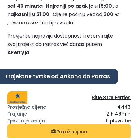
sat 46 minuta
.
Najraniji polazak je u 15:00
, a
najkasniji u 21:00
.
Cijene počinju već od
300 €
, ovisno o sezoni i tipu vozila.
Provjerite najnoviju dostupnost i rezervirajte
svoj trajekt do Patras već danas putem
AFerryja
.
Trajektne tvrtke od Ankona do Patras
Blue Star Ferries
€443
21h 46min
6 plovidbe
Prikaži cijenu