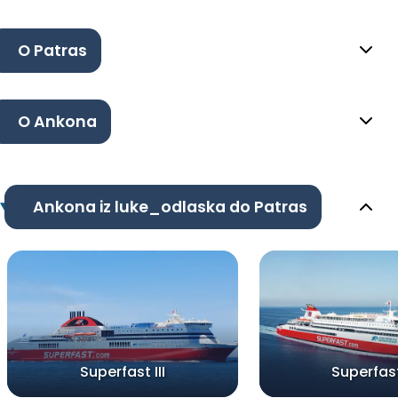
O Patras
O Ankona
Ankona iz luke_odlaska do Patras
Superfast III
Superfast