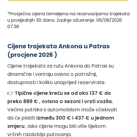
*Prosječna cijena temeljena na rezervacijama trajekata
u posljednjih 30 dana. Zadnje ažuriranje: 06/08/2026
07:38
Cijene trajekata Ankona u Patras
(procjene 2026 )
Cijene trajekata za rutu Ankona do Patras su
dinamične i variraju ovisno o potražnji,
dostupnosti i koliko unaprijed rezervirate.
👉
Tipične cijene kreću se od oko 137 € do
preko 889 € , ovisno o sezoni i vrsti vozila.
Većina putnika s automobilom može očekivati
da će platiti
između 300 € i 437 € u jednom
smjeru
, iako cijene mogu biti više tijekom
vršnih razdoblja putovanja.