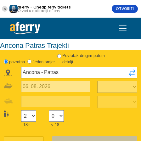
aFerry - Cheap ferry tickets
OTVORITI
Otvori u aplikaciji aFerry
Ancona Patras Trajekti
Povratak drugim putem
povratna
Jedan smjer
detalji
18+
< 18